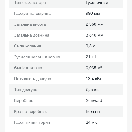
Тип екскаватора
Гусенечний
Габаритна ширина
990 мм
Загальна висота
2 360 мм
Загальна довжина
3 840 мм
Сила копання
9,8 кН
Зусилля копання ковша
21 кН
Ємність ковша
0,035 м³
Потужність двигуна
13,4 кВт
Тип двигуна
Дизель
Виробник
Sunward
Країна-виробник
Бельгія
Гарантійний термін
24 міс