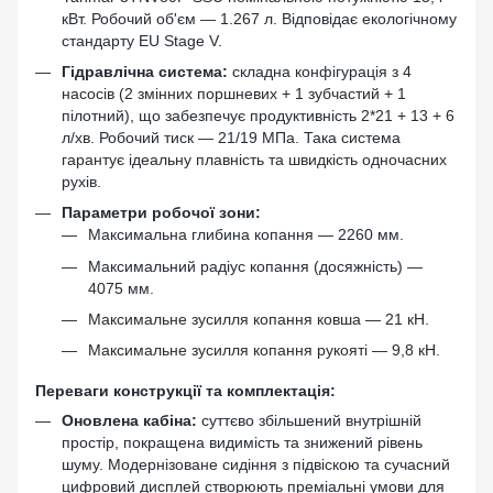
кВт. Робочий об'єм — 1.267 л. Відповідає екологічному
стандарту EU Stage V.
Гідравлічна система:
складна конфігурація з 4
насосів (2 змінних поршневих + 1 зубчастий + 1
пілотний), що забезпечує продуктивність 2*21 + 13 + 6
л/хв. Робочий тиск — 21/19 МПа. Така система
гарантує ідеальну плавність та швидкість одночасних
рухів.
Параметри робочої зони:
Максимальна глибина копання — 2260 мм.
Максимальний радіус копання (досяжність) —
4075 мм.
Максимальне зусилля копання ковша — 21 кН.
Максимальне зусилля копання рукояті — 9,8 кН.
Переваги конструкції та комплектація:
Оновлена кабіна:
суттєво збільшений внутрішній
простір, покращена видимість та знижений рівень
шуму. Модернізоване сидіння з підвіскою та сучасний
цифровий дисплей створюють преміальні умови для