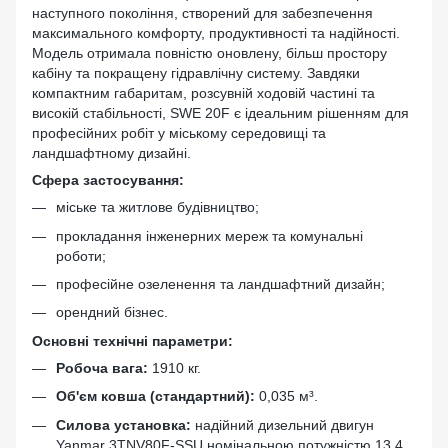
наступного покоління, створений для забезпечення
максимального комфорту, продуктивності та надійності.
Модель отримала повністю оновлену, більш простору
кабіну та покращену гідравлічну систему. Завдяки
компактним габаритам, розсувній ходовій частині та
високій стабільності, SWE 20F є ідеальним рішенням для
професійних робіт у міському середовищі та
ландшафтному дизайні.
Сфера застосування:
міське та житлове будівництво;
прокладання інженерних мереж та комунальні
роботи;
професійне озеленення та ландшафтний дизайн;
орендний бізнес.
Основні технічні параметри:
Робоча вага:
1910 кг.
Об'єм ковша (стандартний):
0,035 м³.
Силова установка:
надійний дизельний двигун
Yanmar 3TNV80F-SSU номінальною потужністю 13,4