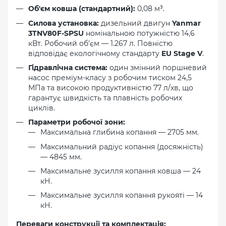
Об'єм ковша (стандартний):
0,08 м³.
Силова установка:
дизельний двигун
Yanmar
3TNV80F-SPSU
номінальною потужністю 14,6
кВт. Робочий об'єм — 1.267 л. Повністю
відповідає екологічному стандарту
EU Stage V
.
Гідравлічна система:
один змінний поршневий
насос преміум-класу з робочим тиском 24,5
МПа та високою продуктивністю 77 л/хв, що
гарантує швидкість та плавність робочих
циклів.
Параметри робочої зони:
Максимальна глибина копання — 2705 мм.
Максимальний радіус копання (досяжність)
— 4845 мм.
Максимальне зусилля копання ковша — 24
кН.
Максимальне зусилля копання рукояті — 14
кН.
Переваги конструкції та комплектація: