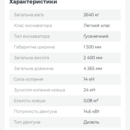
Характеристики
Загальна вага
2640 кг
Клас екскаватора
Легкий клас
Тип екскаватора
Гусенечний
Габаритна ширина
1 500 мм
Загальна висота
2 400 мм
Загальна довжина
4 265 мм
Сила копання
14 кН
Зусилля копання ковша
24 кН
Ємність ковша
0,08 м³
Потужність двигуна
14,6 кВт
Тип двигуна
Дизель