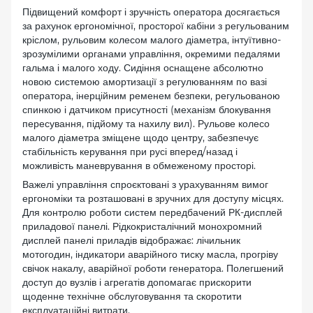
Підвищений комфорт і зручність оператора досягається
за рахунок ергономічної, просторої кабіни з регульованим
кріслом, рульовим колесом малого діаметра, інтуїтивно-
зрозумілими органами управління, окремими педалями
гальма і малого ходу. Сидіння оснащене абсолютно
новою системою амортизації з регулюванням по вазі
оператора, інерційним ременем безпеки, регульованою
спинкою і датчиком присутності (механізм блокування
пересування, підйому та нахилу вил). Рульове колесо
малого діаметра зміщене щодо центру, забезпечує
стабільність керування при русі вперед/назад і
можливість маневрування в обмеженому просторі.
Важелі управління спроєктовані з урахуванням вимог
ергономіки та розташовані в зручних для доступу місцях.
Для контролю роботи систем передбачений РК-дисплей
приладової панелі. Рідкокристалічний монохромний
дисплей панелі приладів відображає: лічильник
мотогодин, індикатори аварійного тиску масла, прогріву
свічок накалу, аварійної роботи генератора. Полегшений
доступ до вузлів і агрегатів допомагає прискорити
щоденне технічне обслуговування та скоротити
експлуатаційні витрати.