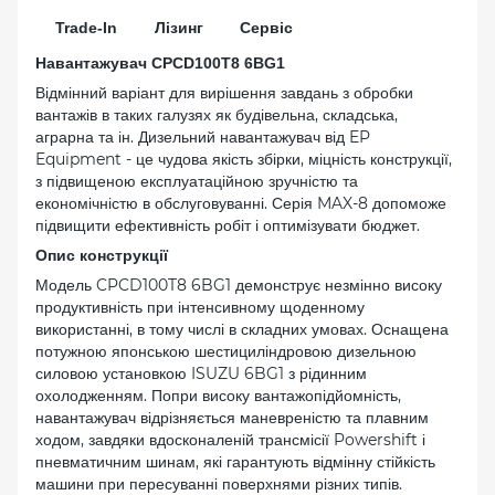
Trade-In
Лізинг
Сервіс
Навантажувач CPCD100T8 6BG1
Відмінний варіант для вирішення завдань з обробки
вантажів в таких галузях як будівельна, складська,
аграрна та ін. Дизельний навантажувач від EP
Equipment - це чудова якість збірки, міцність конструкції,
з підвищеною експлуатаційною зручністю та
економічністю в обслуговуванні. Серія MAX-8 допоможе
підвищити ефективність робіт і оптимізувати бюджет.
Опис конструкції
Модель CPCD100T8 6BG1 демонструє незмінно високу
продуктивність при інтенсивному щоденному
використанні, в тому числі в складних умовах. Оснащена
потужною японською шестициліндровою дизельною
силовою установкою ISUZU 6BG1 з рідинним
охолодженням. Попри високу вантажопідйомність,
навантажувач відрізняється маневреністю та плавним
ходом, завдяки вдосконаленій трансмісії Powershift і
пневматичним шинам, які гарантують відмінну стійкість
машини при пересуванні поверхнями різних типів.