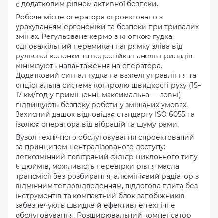
є додатковим рівнем активної безпеки.
Робоче місце оператора спроектовано з
урахуванням ергономіки та безпеки при тривалих
змінах. Регульоване кермо з кнопкою гудка,
одноважільний перемикач напрямку зліва від
рульової колонки та водостійка панель приладів
мінімізують навантаження на оператора.
Додатковий сигнал гудка на важелі управління та
опціональна система контролю швидкості руху (15–
17 км/год у приміщенні, максимальна — зовні)
підвищують безпеку роботи у змішаних умовах.
Захисний дашок відповідає стандарту ISO 6055 та
ізолює оператора від вібрацій та шуму рами.
Вузол технічного обслуговування спроектований
за принципом централізованого доступу:
легкозмінний повітряний фільтр циклонного типу
6 дюймів, можливість перевірки рівня масла
трансмісії без розбирання, алюмінієвий радіатор з
відмінним тепловідведенням, підлогова плита без
інструментів та компактний блок запобіжників
забезпечують швидке й ефективне технічне
обслуговування. Розширювальний компенсатор