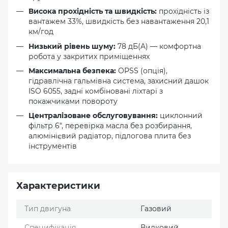
Висока прохідність та швидкість:
прохідність із
вантажем 33%, швидкість без навантаження 20,1
км/год
Низький рівень шуму:
78 дБ(A) — комфортна
робота у закритих приміщеннях
Максимальна безпека:
OPSS (опція),
гідравлічна гальмівна система, захисний дашок
ISO 6055, задні комбіновані ліхтарі з
покажчиками повороту
Централізоване обслуговування:
циклонний
фільтр 6", перевірка масла без розбирання,
алюмінієвий радіатор, підлогова плита без
інструментів
Характеристики
Тип двигуна
Газовий
Специфікація
Вилковий