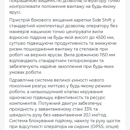
покращеною видимістю дозволяє оператору точно
контролювати положення вантажу на будь-якому
ярусі.
Пристрій бокового зміщення каретки Side Shift у
стандартній комплектації дозволяє оператору без
маневрів машиною точно центрувати вили
відносно піддона на будь-якій висоті до 4500 мм,
суттєво підвищуючи продуктивність та знижуючи
ризик пошкодження вантажу та стелажів при
роботі на верхніх ярусах. Вила довжиною 1150 мм
відповідають стандартним типорозмірам та
забезпечують надійне захоплення при будь-яких
умовах роботи.
Гідравлічна система великої ємності нового
покоління реагує миттєво у будь-якому режимі
роботи, а низькошумний клапан керування
одночасно підвищує ефективність та ресурс
компонентів. Потужний двигун забезпечує
прохідність у завантаженому стані 33% та
швидкість руху без навантаження 20,1 км/год.
Система блокування підйому, нахилу та руху щогли
при відсутності оператора на сидінні (OPSS, опція)