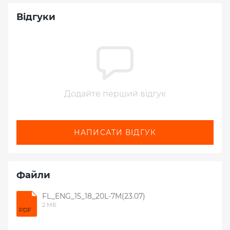
Відгуки
Додайте перший відгук
НАПИСАТИ ВІДГУК
Файли
FL_ENG_15_18_20L-7M(23.07)
2 МБ
PDF