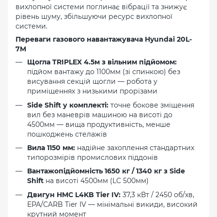
вихлопної системи поглинає вібрації та знижує
рівень шуму, збільшуючи ресурс вихлопної
системи.
Переваги газового навантажувача Hyundai 20L-
7M
Щогла TRIPLEX 4.5м з вільним підйомом:
підйом вантажу до 1100мм (зі спинкою) без
висування секцій щогли — робота у
приміщеннях з низькими прорізами
Side Shift у комплекті:
точне бокове зміщення
вил без маневрів машиною на висоті до
4500мм — вища продуктивність, менше
пошкоджень стелажів
Вила 1150 мм:
надійне захоплення стандартних
типорозмірів промислових піддонів
Вантажопідйомність 1650 кг / 1340 кг з Side
Shift
на висоті 4500мм (LC 500мм)
Двигун HMC L4KB Tier IV:
37,3 кВт / 2450 об/хв,
EPA/CARB Tier IV — мінімальні викиди, високий
крутний момент