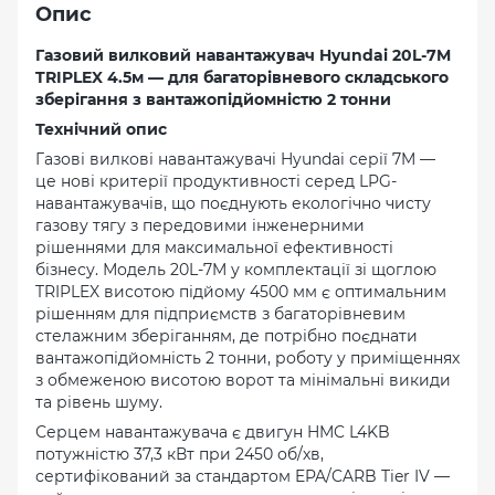
Опис
Газовий вилковий навантажувач Hyundai 20L-7M
TRIPLEX 4.5м — для багаторівневого складського
зберігання з вантажопідйомністю 2 тонни
Технічний опис
Газові вилкові навантажувачі Hyundai серії 7M —
це нові критерії продуктивності серед LPG-
навантажувачів, що поєднують екологічно чисту
газову тягу з передовими інженерними
рішеннями для максимальної ефективності
бізнесу. Модель 20L-7M у комплектації зі щоглою
TRIPLEX висотою підйому 4500 мм є оптимальним
рішенням для підприємств з багаторівневим
стелажним зберіганням, де потрібно поєднати
вантажопідйомність 2 тонни, роботу у приміщеннях
з обмеженою висотою ворот та мінімальні викиди
та рівень шуму.
Серцем навантажувача є двигун HMC L4KB
потужністю 37,3 кВт при 2450 об/хв,
сертифікований за стандартом EPA/CARB Tier IV —