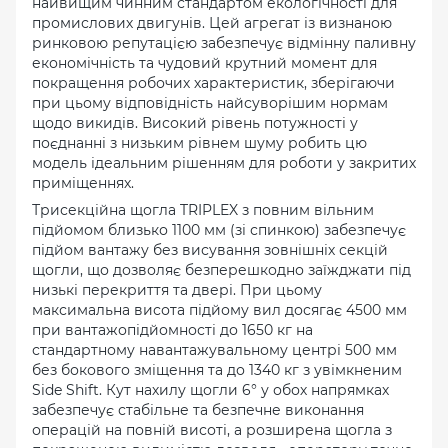
найвищим чинним стандартом екологічності для
промислових двигунів. Цей агрегат із визнаною
ринковою репутацією забезпечує відмінну паливну
економічність та чудовий крутний момент для
покращення робочих характеристик, зберігаючи
при цьому відповідність найсуворішим нормам
щодо викидів. Високий рівень потужності у
поєднанні з низьким рівнем шуму робить цю
модель ідеальним рішенням для роботи у закритих
приміщеннях.
Трисекційна щогла TRIPLEX з повним вільним
підйомом близько 1100 мм (зі спинкою) забезпечує
підйом вантажу без висування зовнішніх секцій
щогли, що дозволяє безперешкодно заїжджати під
низькі перекриття та двері. При цьому
максимальна висота підйому вил досягає 4500 мм
при вантажопідйомності до 1650 кг на
стандартному навантажувальному центрі 500 мм
без бокового зміщення та до 1340 кг з увімкненим
Side Shift. Кут нахилу щогли 6° у обох напрямках
забезпечує стабільне та безпечне виконання
операцій на повній висоті, а розширена щогла з