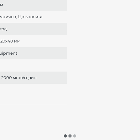
мм
атична, Цільнолита
год
120х40 мм
uipment
, 2000 мото/годин