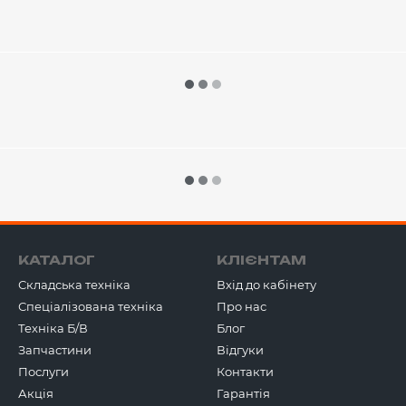
КАТАЛОГ
КЛІЄНТАМ
Складська техніка
Вхід до кабінету
Спеціалізована техніка
Про нас
Техніка Б/В
Блог
Запчастини
Відгуки
Послуги
Контакти
Акція
Гарантія