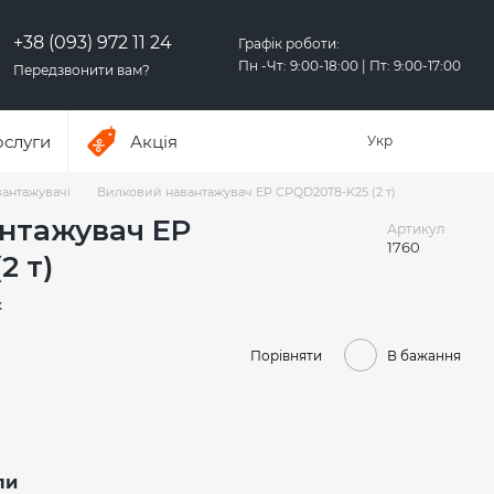
+38 (093) 972 11 24
Графік роботи:
Пн -Чт: 9:00-18:00 | Пт: 9:00-17:00
Передзвонити вам?
ослуги
Акція
Укр
антажувачі
Вилковий навантажувач EP CPQD20T8-K25 (2 т)
нтажувач EP
Артикул
1760
2 т)
к
Порівняти
В бажання
ли