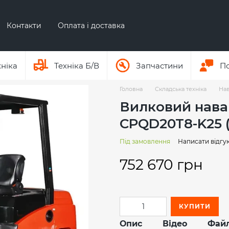
Контакти
Оплата і доставка
Про бренд ЕР
Про бренд AUSA
хніка
Техніка Б/В
Запчастини
П
Головна
Складська техніка
Нав
Вилковий нава
CPQD20T8-K25 (
Під замовлення
Написати відгу
752 670 грн
КУПИТИ
Опис
Відео
Фай