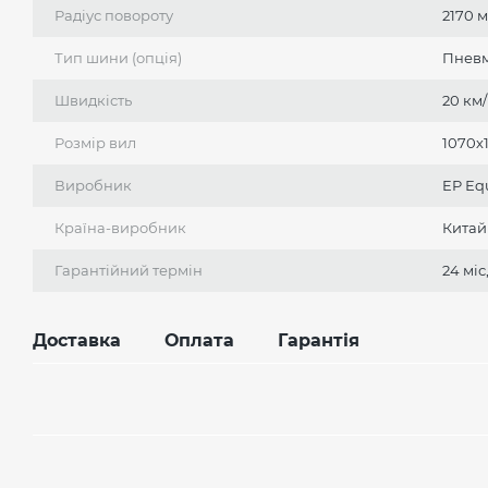
Радіус повороту
2170 
Тип шини (опція)
Пневм
Швидкість
20 км/
Розмір вил
1070х
Виробник
EP Еq
Країна-виробник
Китай
Гарантійний термін
24 міс
Доставка
Оплата
Гарантія