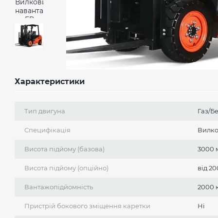
Характеристики
Тип двигуна
Газ/Б
Специфікація
Вилк
Висота підйому (базова)
3000 
Висота підйому (опційно)
від 2
Вантажопідйомність
2000 
Пристрій бокового зміщення каретки
Ні