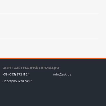
КОНТАКТНА ІНФОРМАЦІЯ
+38 (093) 972 11 24
info@ssk.ua
Передзвонити вам?