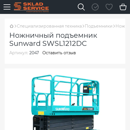
Специализированная техника
Подъемники
Ножни
Ножничный подъемник
Sunward SWSL1212DC
Артикул:
2047
Оставить отзыв