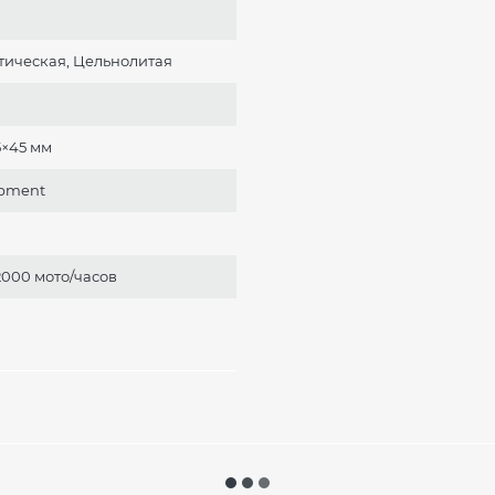
ическая, Цельнолитая
5×45 мм
ipment
 2000 мото/часов