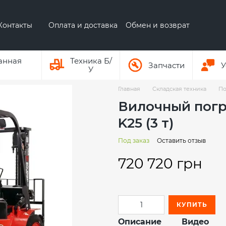
Контакты
Оплата и доставка
Обмен и возврат
 бренде AUSA
О бренде Hyundai
анная
Техника Б/
Запчасти
У
У
Главная
Складская техника
По
Вилочный погр
K25 (3 т)
Под заказ
Оставить отзыв
720 720 грн
КУПИТЬ
Описание
Видео