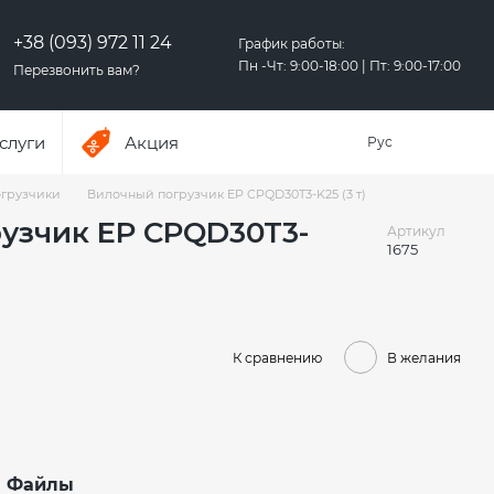
+38 (093) 972 11 24
График работы:
Пн -Чт: 9:00-18:00 | Пт: 9:00-17:00
Перезвонить вам?
слуги
Акция
Рус
грузчики
Вилочный погрузчик EP CPQD30T3-K25 (3 т)
узчик EP CPQD30T3-
Артикул
1675
К сравнению
В желания
Файлы