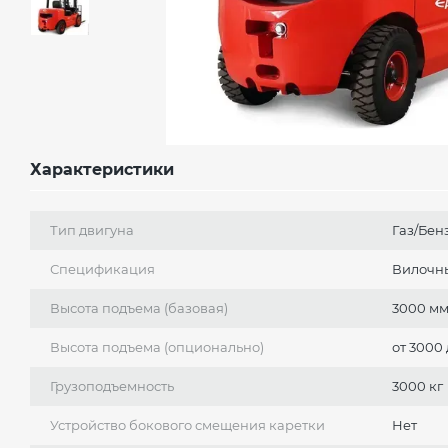
Характеристики
Тип двигуна
Газ/Бен
Спецификация
Вилочн
Высота подъема (базовая)
3000 м
Высота подъема (опционально)
от 3000
Грузоподъемность
3000 кг
Устройство бокового смещения каретки
Нет