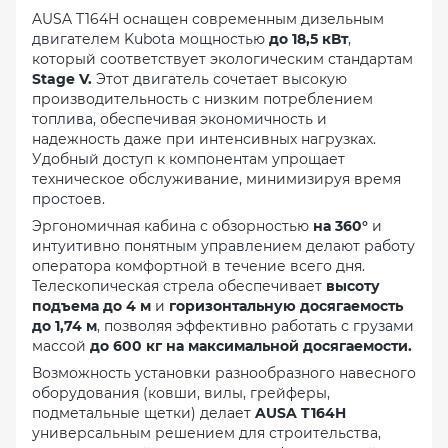
AUSA T164H оснащен современным дизельным
двигателем Kubota мощностью
до 18,5 кВт
,
который соответствует экологическим стандартам
Stage V.
Этот двигатель сочетает высокую
производительность с низким потреблением
топлива, обеспечивая экономичность и
надежность даже при интенсивных нагрузках.
Удобный доступ к компонентам упрощает
техническое обслуживание, минимизируя время
простоев.
Эргономичная кабина с обзорностью
на 360°
и
интуитивно понятным управлением делают работу
оператора комфортной в течение всего дня.
Телескопическая стрела обеспечивает
высоту
подъема до 4 м
и
горизонтальную досягаемость
до 1,74 м
, позволяя эффективно работать с грузами
массой
до 600 кг на максимальной досягаемости.
Возможность установки разнообразного навесного
оборудования (ковши, вилы, грейферы,
подметальные щетки) делает
AUSA T164H
универсальным решением для строительства,