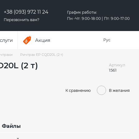
+38 (093) 972 11 24
График работы:
Пн -Чт: 9:00-18:00 | Пт: 9:00-17:00
Перезвонить вам?
слуги
Акция
Рус
чтраки
Ричтрак EP CQD20L (2 т)
20L (2 т)
Артикул
1561
К сравнению
В желания
Файлы