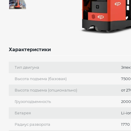
Характеристики
Тип двигуна
Элек
Высота подъема (базовая)
7500
Высота подъема (опционально)
от 2
Грузоподъемность
2000
Батарея
Li-i
Радиус разворота
1770