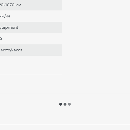
20х1070 мм
 км/чч
quipment
й
 мото/часов