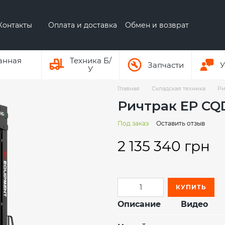
Контакты
Оплата и доставка
Обмен и возврат
 бренде AUSA
О бренде Hyundai
анная
Техника Б/
Запчасти
У
У
Главная
Складская техника
Ри
Ричтрак EP CQD
Под заказ
Оставить отзыв
2 135 340 грн
КУПИТЬ
Описание
Видео