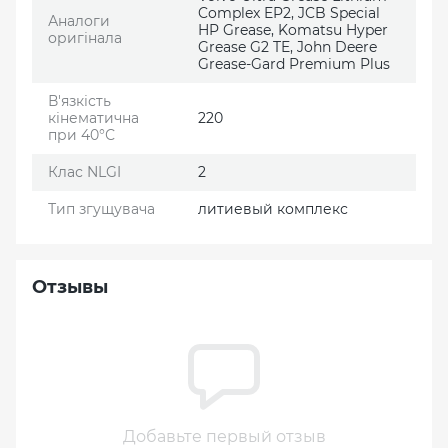
Complex EP2, JCB Special
Аналоги
HP Grease, Komatsu Hyper
оригінала
Grease G2 TE, John Deere
Grease-Gard Premium Plus
В'язкість
кінематична
220
при 40°С
Клас NLGI
2
Тип згущувача
литиевый комплекс
Отзывы
Добавьте первый отзыв