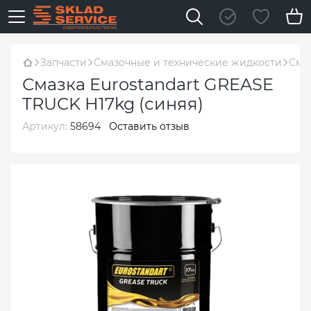
Запчасти
Смазочные и технические жидкости
Смаз
Смазка Eurostandart GREASE
TRUCK Н17kg (синяя)
Артикул:
58694
Оставить отзыв