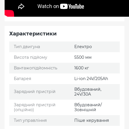
Характеристики
Тип двигуна
Електро
Висота підйому
5500 мм
Вантажопідйомність
1600 кг
Батарея
Li-ion 24V/205Ah
Вбудований,
Зарядний пристрій
24V/30A
Зарядний пристрій
Вбудований/
(опційно)
Зовнішній
Тип управління
Піше керування