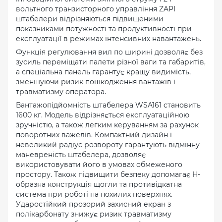
вольтного транзисторного управління ZAPI
штабелери відрізняються підвищеними
показниками потужності та продуктивності при
експлуатації в режимах інтенсивних навантажень.
Функція регулювання вил по ширині дозволяє без
зусиль переміщати палети різної ваги та габаритів,
а спеціальна панель гарантує кращу видимість,
зменшуючи ризик пошкодження вантажів і
травматизму оператора.
Вантажопідйомність штабелера WSA161 становить
1600 кг. Модель відрізняється експлуатаційною
зручністю, а також легким керуванням за рахунок
поворотних важелів. Компактний дизайн і
невеликий радіус розвороту гарантують відмінну
маневреність штабелера, дозволяє
використовувати його в умовах обмеженого
простору. Також підвищити безпеку допомагає H-
образна конструкція щогли та противідкатна
система при роботі на похилих поверхнях.
Ударостійкий прозорий захисний екран з
полікарбонату знижує ризик травматизму