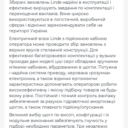
Збирачі замовлень Linde надійні в експлуатації і
ефективно вирішують завдання по комплектації і
переміщення вантажів. Вони широко
використовуються в логістичній, виробничій
сферах і відмінно зарекомендували себе на
території України.
Електричний візок Linde з підйомною кабіною
оператора може проводити збір замовлень з
верхніх ярусів стелажній конструкції. Для
ефективної багаторівневої комплектації у вузьких
проходах дані моделі цієї серії обладнані зручними
м'якими кабінами, вбудованими в щогли. Потужна
і надійна система приводу, керована «розумна»
електроніка, а також відмінні ергономічні
характеристики допомагають операторові робити
високоефективну і якісну підбірку товарів на будь-
якому рівні. Постійний і точний контроль вантажу
забезпечений за рахунок гідравлічної амортизації
щогли, а також плавного підйому/опускання.
Великий вибір щогл по висоті, конфігурації і їх
модульне виконання забезпечують гнучкість у
підборі необхідних параметрів. Три незалежні