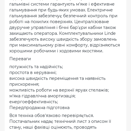
гальмівні системи гарантують м'яке і ефективне
гальмування при будь-яких умовах. Електричне
гальмування забезпечує безпечний контроль при
роботі на похилих поверхнях. Централізоване
двуручне управління і бічні бар'єри кабіни також
захищають оператора. Комплектувальники Linde
забезпечують високу швидкість збору замовлень
при максимальному рівні комфорту, відрізняються
хорошими робочими і ходовими якостями.
Переваги
потужність та надійність;
простота в керуванні;
висока швидкість переміщення та наявність
прискорення;
можливість роботи на верхнії яруах стелажів;
м'яка гідравлічна амортизація;
енергоеффективність;
Передпродажна підготовка
Вся техніка обов'язково перевіряється.
Постачальник надає технічний лист з описом її
стану, наші фахівці оцінюють, проводять