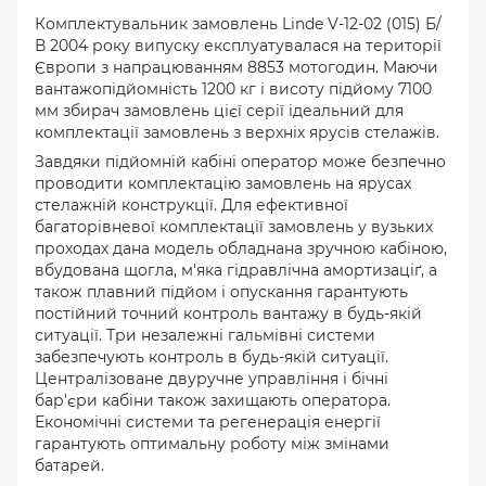
Комплектувальник замовлень Linde V-12-02 (015) Б/
В 2004 року випуску експлуатувалася на території
Європи з напрацюванням 8853 мотогодин. Маючи
вантажопідйомність 1200 кг і висоту підйому 7100
мм збирач замовлень цієї серії ідеальний для
комплектації замовлень з верхніх ярусів стелажів.
Завдяки підйомній кабіні оператор може безпечно
проводити комплектацію замовлень на ярусах
стелажній конструкції. Для ефективної
багаторівневої комплектації замовлень у вузьких
проходах дана модель обладнана зручною кабіною,
вбудована щогла, м'яка гідравлічна амортизаціґ, а
також плавний підйом і опускання гарантують
постійний точний контроль вантажу в будь-якій
ситуації. Три незалежні гальмівні системи
забезпечують контроль в будь-якій ситуації.
Централізоване двуручне управління і бічні
бар'єри кабіни також захищають оператора.
Економічні системи та регенерація енергії
гарантують оптимальну роботу між змінами
батарей.