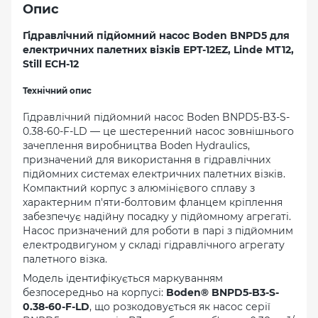
Опис
Гідравлічний підйомний насос Boden BNPD5 для
електричних палетних візків EPT-12EZ, Linde MT12,
Still ECH-12
Технічний опис
Гідравлічний підйомний насос Boden BNPD5-B3-S-
0.38-60-F-LD — це шестеренний насос зовнішнього
зачеплення виробництва Boden Hydraulics,
призначений для використання в гідравлічних
підйомних системах електричних палетних візків.
Компактний корпус з алюмінієвого сплаву з
характерним п'яти-болтовим фланцем кріплення
забезпечує надійну посадку у підйомному агрегаті.
Насос призначений для роботи в парі з підйомним
електродвигуном у складі гідравлічного агрегату
палетного візка.
Модель ідентифікується маркуванням
безпосередньо на корпусі:
Boden® BNPD5-B3-S-
0.38-60-F-LD
, що розкодовується як насос серії