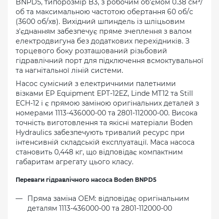
BNPD5, типорозмір B3, з робочим об'ємом 0.38 см³/
об та максимальною частотою обертання 60 об/с
(3600 об/хв). Вихідний шпиндель із шліцьовим
з'єднанням забезпечує пряме зчеплення з валом
електродвигуна без додаткових перехідників. З
торцевого боку розташований різьбовий
гідравлічний порт для підключення всмоктувальної
та нагнітальної ліній системи.
Насос сумісний з електричними палетними
візками EP Equipment EPT-12EZ, Linde MT12 та Still
ECH-12 і є прямою заміною оригінальних деталей з
номерами 1113-436000-00 та 2801-112000-00. Висока
точність виготовлення та якісні матеріали Boden
Hydraulics забезпечують тривалий ресурс при
інтенсивній складській експлуатації. Маса насоса
становить 0,448 кг, що відповідає компактним
габаритам агрегату цього класу.
Переваги гідравлічного насоса Boden BNPD5
Пряма заміна OEM: відповідає оригінальним
деталям 1113-436000-00 та 2801-112000-00