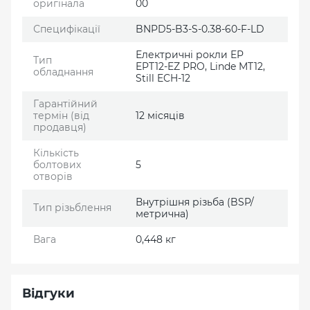
оригінала
00
Специфікації
BNPD5-B3-S-0.38-60-F-LD
Електричні рокли EP
Тип
EPT12-EZ PRO, Linde MT12,
обладнання
Still ECH-12
Гарантійний
термін (від
12 місяців
продавця)
Кількість
болтових
5
отворів
Внутрішня різьба (BSP/
Тип різьблення
метрична)
Вага
0,448 кг
Відгуки