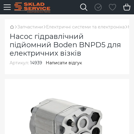
Запчастини
Електричні системи та електроніка
На
Насос гідравлічний
підйомний Boden BNPD5 для
електричних візків
Артикул:
14939
Написати відгук