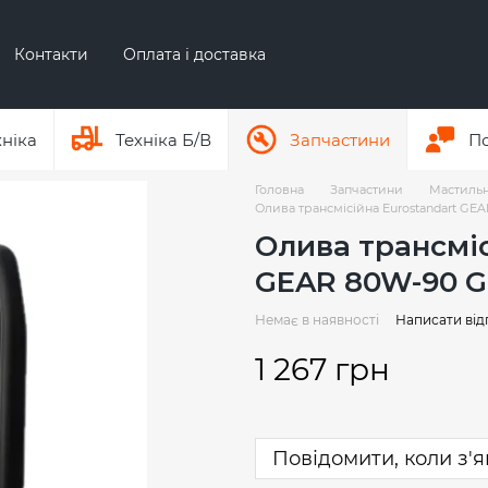
Контакти
Оплата і доставка
Про бренд ЕР
Про бренд AUSA
хніка
Техніка Б/В
Запчастини
П
Головна
Запчастини
Мастильні
Олива трансмісійна Eurostandart GEA
Олива трансміс
GEAR 80W-90 GL
Немає в наявності
Написати від
1 267 грн
Повідомити, коли з'