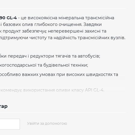
90 GL-4
- це високоякісна мінеральна трансмісійна
ві базових олив глибокого очищення. Завдяки
к продукт забезпечує неперевершені захисні та
підтримуючи чистоту та надійність трансмісійних вузлів.
и передач і редуктори тягачів та автобусів;
когосподарської та будівельної техніки;
особливо важких умовах при високих швидкостях та
екомендує використання оливи класу API GL-4.
тар
ь:
чудові мастильні властивості та висока здатність
нічні навантаження.
Увійти за допомогою
 протизадирні, антикорозійні та протиокислювальні