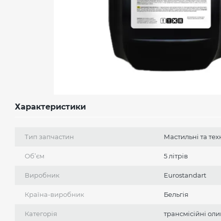
Характеристики
Тип запчастин
Мастильні та тех
Об’єм
5 літрів
Виробник
Eurostandart
Країна-виробник
Бельгія
Категорія
трансмісійні ол