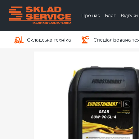
Перейти до основного контенту
Про нас
Блог
Відгуки
Обмін та повернення
Про бренд Hyundai
Складська техніка
Спеціалізована те