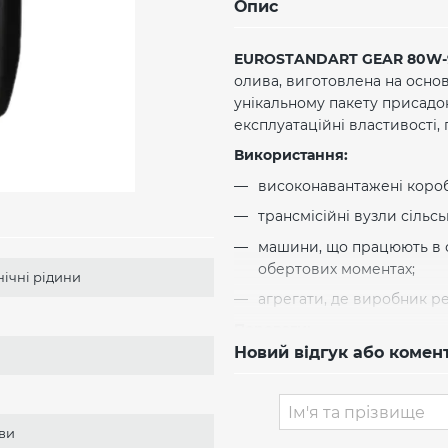
Опис
EUROSTANDART GEAR 80W-
олива, виготовлена на осно
унікальному пакету присадо
експлуатаційні властивості, 
Використання:
високонавантажені коробк
трансмісійні вузли сільсь
машини, що працюють в 
обертових моментах;
нічні рідини
агрегати, де виробник р
Переваги:
Новий відгук або комен
Стійкість до навантажен
витримувати значні меха
Захист механізмів:
високі
иви
характеристики.