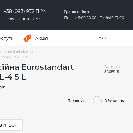
+38 (093) 972 11 24
Графік роботи:
Пн -Чт: 9:00-18:00 | Пт: 9:00-17:00
Передзвонити вам?
ослуги
Акція
Укр
 та технічні рідини
R 80W-90 GL-4 5 L
ійна Eurostandart
Артикул
58659-5
-4 5 L
гук
Порівняти
В бажання
явиться