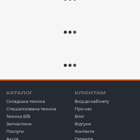
КАТАЛОГ
КЛІЄНТАМ
Складська техніка
Вхід до кабінету
Спеціалізована техніка
Про нас
Техніка Б/В
Блог
Запчастини
Відгуки
Послуги
Контакти
Акція
Гарантія