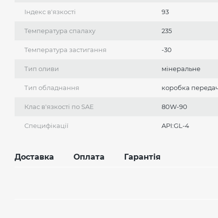
Індекс в'язкості
93
Температура спалаху
235
Температура застигання
-30
Тип оливи
мінеральне
Тип обладнання
коробка переда
Клас в'язкості по SAE
80W-90
Специфікації
API:GL-4
Доставка
Оплата
Гарантія