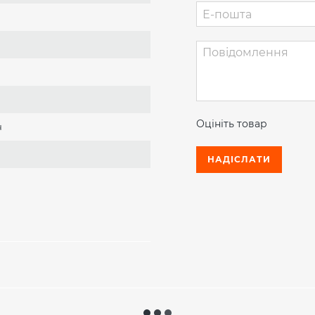
Термостабільність:
зберіг
до окислення.
Чистота трансмісії:
ефекти
протягом усього терміну 
Специфікації та допуски:
API: GL-4
Оцініть товар
ч
НАДІСЛАТИ