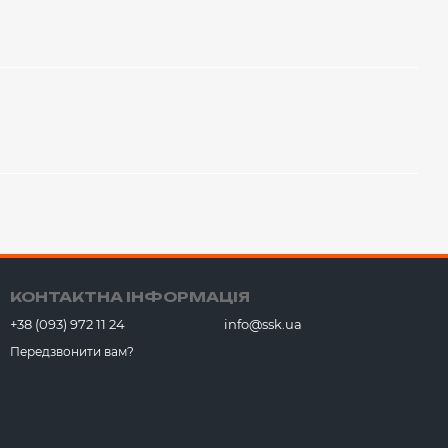
КОНТАКТНА ІНФОРМАЦІЯ
+38 (093) 972 11 24
info@ssk.ua
Передзвонити вам?