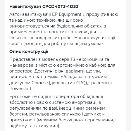
Навантажувач CPCD40T3-4D32
Автонавантажувачі EP Equipment є продуктивною
та надійною технікою, яка широко
використовується на будівельних об'єктах, в
промисловості та логістиці, а також для
сільськогосподарських робіт. Навантажувачі цієї
серії підходять для робіт у складних умовах.
Опис конструкції
Представлена ​​модель серії Т3 - економічна та
маневрова, з місткою ергономічною кабіною для
оператора. Доступні різні варіанти щогли,
вантажність 4 т, техніка обладнана потужним
двигуном Chinese (дизель, тип CPQ), трансмісія
Powershift.
Ергономічне сидіння оператора обладнане
абсолютно новою системою амортизації з
регулюванням по вазі, інерційним ременем
безпеки, регульованою спинкою і датчиком
присутності (механізм блокування пересування,
підйому та нахилу вил).