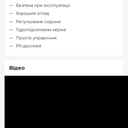
Безпека при експлуатації
Хороший огляд
Регульоване сидіння
Гідропідсилювач керма
Просте управління
РК-дисплей
Відео