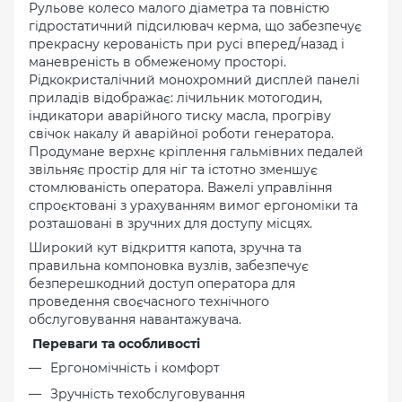
Рульове колесо малого діаметра та повністю
гідростатичний підсилювач керма, що забезпечує
прекрасну керованість при русі вперед/назад і
маневреність в обмеженому просторі.
Рідкокристалічний монохромний дисплей панелі
приладів відображає: лічильник мотогодин,
індикатори аварійного тиску масла, прогріву
свічок накалу й аварійної роботи генератора.
Продумане верхнє кріплення гальмівних педалей
звільняє простір для ніг та істотно зменшує
стомлюваність оператора. Важелі управління
спроєктовані з урахуванням вимог ергономіки та
розташовані в зручних для доступу місцях.
Широкий кут відкриття капота, зручна та
правильна компоновка вузлів, забезпечує
безперешкодний доступ оператора для
проведення своєчасного технічного
обслуговування навантажувача.
Переваги та особливості
Ергономічність і комфорт
Зручність техобслуговування