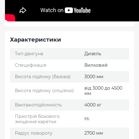
Характеристики
Тип двигуна
Дизель
Специфікація
Вилковий
Висота підйому (базова)
3000 мм
від 3000 до 4500
Висота підйому (опційно)
мм
Вантажопідйомність
4000 кг
Пристрій бокового
Ні
зміщення каретки
Радіус повороту
2700 мм