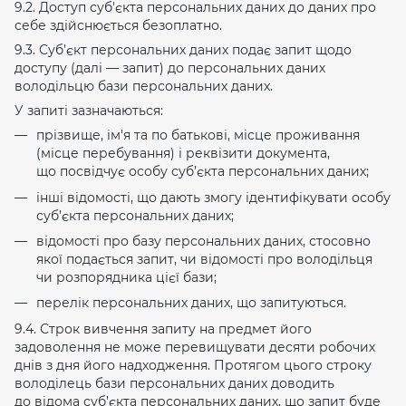
9.2. Доступ суб'єкта персональних даних до даних про
себе здійснюється безоплатно.
9.3. Суб’єкт персональних даних подає запит щодо
доступу (далі — запит) до персональних даних
володільцю бази персональних даних.
У запиті зазначаються:
прізвище, ім'я та по батькові, місце проживання
(місце перебування) і реквізити документа,
що посвідчує особу суб’єкта персональних даних;
інші відомості, що дають змогу ідентифікувати особу
суб’єкта персональних даних;
відомості про базу персональних даних, стосовно
якої подається запит, чи відомості про володільця
чи розпорядника цієї бази;
перелік персональних даних, що запитуються.
9.4. Строк вивчення запиту на предмет його
задоволення не може перевищувати десяти робочих
днів з дня його надходження. Протягом цього строку
володілець бази персональних даних доводить
до відома суб’єкта персональних даних, що запит буде