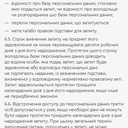
відомості про базу персональних даних, стосовно
якої подається запит, чи відомості про володільця
чи розпорядника цієї бази персональних даних;
перелік персональних даних, що запитуються;
мета та/або правові підстави для запиту.
6.5. Строк вивчення запиту на предмет його
задоволення не може перевищувати десяти робочих
днів з дня його надходження. Протягом цього строку
володілець бази персональних даних доводить
до відома особи, яка подає запит, що запит буде
задоволене або відповідні персональні дані
не підлягають наданню, із зазначенням підстави,
визначеної у відповідному нормативно-правовому акті.
Запит задовольняється протягом тридцяти
календарних днів з дня його надходження, якщо інше
не передбачено законом.
6.6. Відстрочення доступу до персональних даних третіх
осіб допускається у разі, якщо необхідні дані не можуть
бути надані протягом тридцяти календарних днів з дня
надходження запиту. При цьому загальний термін
вирішення питань, порушених у запиті, не може