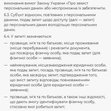
виконання вимог Закону України «Про захист
персональних даних» або неспроможна їх забезпечити.
6.3. Суб'єкт відносин, пов'язаних з персональними
даними, подає запит щодо доступу (далі — запит)
до персональних даних володільцю персональних
даних.
6.4. У запиті зазначаються:
прізвище, ім'я та по батькові, місце проживання
(місце перебування) і реквізити документа,
що посвідчує фізичну особу, яка подає запит (для
фізичної особи — заявника);
найменування, місцезнаходження юридичної особи,
яка подає запит, посада, прізвище, ім'я та по батькові
особи, яка засвідчує запит; підтвердження того,
що зміст запиту відповідає повноваженням
юридичної особи (для юридичної особи —
заявника);
прізвище, ім'я та по батькові, а також інші відомості,
що дають змогу ідентифікувати фізичну особу,
стосовно якої робиться запит;