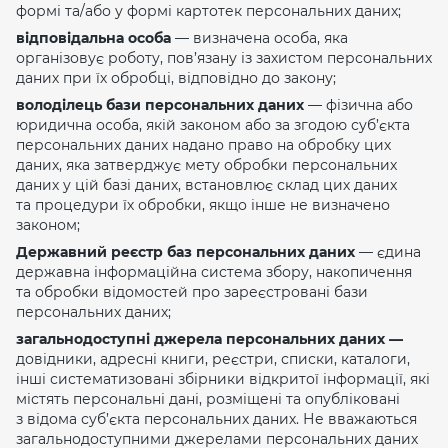
формі та/або у формі картотек персональних даних;
відповідальна особа
— визначена особа, яка
організовує роботу, пов’язану із захистом персональних
даних при їх обробці, відповідно до закону;
володілець бази персональних даних
— фізична або
юридична особа, якій законом або за згодою суб’єкта
персональних даних надано право на обробку цих
даних, яка затверджує мету обробки персональних
даних у цій базі даних, встановлює склад цих даних
та процедури їх обробки, якщо інше не визначено
законом;
Державний реєстр баз персональних даних
— єдина
державна інформаційна система збору, накопичення
та обробки відомостей про зареєстровані бази
персональних даних;
загальнодоступні джерела персональних даних —
довідники, адресні книги, реєстри, списки, каталоги,
інші систематизовані збірники відкритої інформації, які
містять персональні дані, розміщені та опубліковані
з відома суб’єкта персональних даних. Не вважаються
загальнодоступними джерелами персональних даних