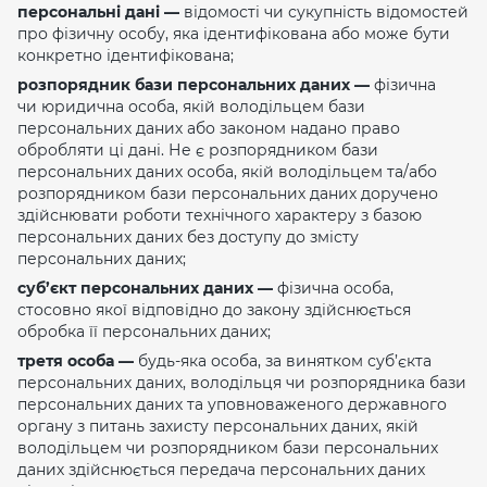
персональні дані —
відомості чи сукупність відомостей
про фізичну особу, яка ідентифікована або може бути
конкретно ідентифікована;
розпорядник бази персональних даних —
фізична
чи юридична особа, якій володільцем бази
персональних даних або законом надано право
обробляти ці дані. Не є розпорядником бази
персональних даних особа, якій володільцем та/або
розпорядником бази персональних даних доручено
здійснювати роботи технічного характеру з базою
персональних даних без доступу до змісту
персональних даних;
суб’єкт персональних даних —
фізична особа,
стосовно якої відповідно до закону здійснюється
обробка її персональних даних;
третя особа —
будь-яка особа, за винятком суб’єкта
персональних даних, володільця чи розпорядника бази
персональних даних та уповноваженого державного
органу з питань захисту персональних даних, якій
володільцем чи розпорядником бази персональних
даних здійснюється передача персональних даних