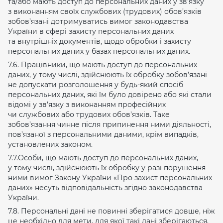
та/або мають доступ до персональних даних у зв’язку
з виконанням своїх службових (трудових) обов’язків
зобов’язані дотримуватись вимог законодавства
України в сфері захисту персональних даних
та внутрішніх документів, щодо обробки і захисту
персональних даних у базах персональних даних.
7.6. Працівники, що мають доступ до персональних
даних, у тому числі, здійснюють їх обробку зобов’язані
не допускати розголошення у будь-який спосіб
персональних даних, які їм було довірено або які стали
відомі у зв’язку з виконанням професійних
чи службових або трудових обов’язків. Таке
зобов’язання чинне після припинення ними діяльності,
пов’язаної з персональними даними, крім випадків,
установлених законом.
7.7.Особи, що мають доступ до персональних даних,
у тому числі, здійснюють їх обробку у разі порушення
ними вимог Закону України «Про захист персональних
даних» несуть відповідальність згідно законодавства
України.
7.8. Персональні дані не повинні зберігатися довше, ніж
це необхідно для мети, для якої такі дані зберігаються,