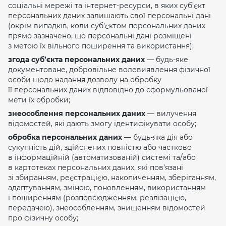
соціальні мережі та інтернет-ресурси, в яких суб’єкт
персональних даних залишають свої персональні дані
(окрім випадків, коли суб’єктом персональних даних
прямо зазначено, що персональні дані розміщені
з метою їх вільного поширення та використання);
згода суб’єкта персональних даних
— будь-яке
документоване, добровільне волевиявлення фізичної
особи щодо надання дозволу на обробку
її персональних даних відповідно до сформульованої
мети їх обробки;
знеособлення персональних даних
— вилучення
відомостей, які дають змогу ідентифікувати особу;
обробка персональних даних —
будь-яка дія або
сукупність дій, здійснених повністю або частково
в інформаційній (автоматизованій) системі та/або
в картотеках персональних даних, які пов’язані
зі збиранням, реєстрацією, накопиченням, зберіганням,
адаптуванням, зміною, поновленням, використанням
і поширенням (розповсюдженням, реалізацією,
передачею), знеособленням, знищенням відомостей
про фізичну особу;