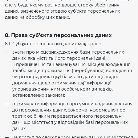
але у будь-якому разі не довше строку зберігання
даних, визначеного згодою суб’єкта персональних
даних на обробку цих даних.
8. Права суб’єкта персональних даних
8.1. Суб'єкт персональних даних має право:
знати про місцезнаходження бази персональних
даних, яка містить його персональні дані,
її призначення та найменування, місцезнаходження
та/або місце проживання (перебування) володільця
чи розпорядника цієї бази або дати відповідне
доручення щодо отримання цієї інформації
уповноваженим ним особам, крім випадків,
встановлених законом;
отримувати інформацію про умови надання доступу
до персональних даних, зокрема інформацію про
третіх осіб, яким передаються його персональні
дані, що містяться у відповідній базі персональних
даних;
на доступ до своїх персональних даних, що містяться