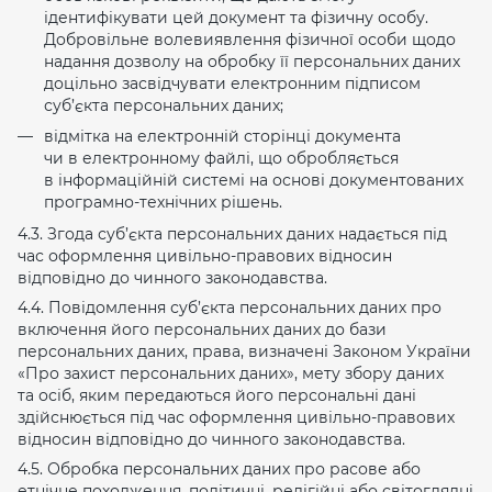
ідентифікувати цей документ та фізичну особу.
Добровільне волевиявлення фізичної особи щодо
надання дозволу на обробку її персональних даних
доцільно засвідчувати електронним підписом
суб’єкта персональних даних;
відмітка на електронній сторінці документа
чи в електронному файлі, що обробляється
в інформаційній системі на основі документованих
програмно-технічних рішень.
4.3. Згода суб’єкта персональних даних надається під
час оформлення цивільно-правових відносин
відповідно до чинного законодавства.
4.4. Повідомлення суб’єкта персональних даних про
включення його персональних даних до бази
персональних даних, права, визначені Законом України
«Про захист персональних даних», мету збору даних
та осіб, яким передаються його персональні дані
здійснюється під час оформлення цивільно-правових
відносин відповідно до чинного законодавства.
4.5. Обробка персональних даних про расове або
етнічне походження, політичні, релігійні або світоглядні