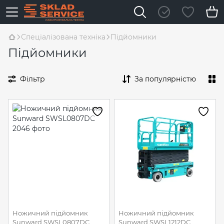
Спеціалізована техніка
Підйомники
Підйомники
Фільтр
За популярністю
Ножичний підйомник
Ножичний підйомник
Sunward SWSL0807DC
Sunward SWSL1212DC