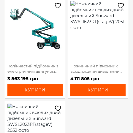
Колінчастий підйомник з
Ножничний підйомник
електричним двигуном
всюдихідний дизельний
Sunward SWA18JE-P
Sunward
3 863 195 грн
4 111 805 грн
SWSL1623RT(stageV)
КУПИТИ
КУПИТИ