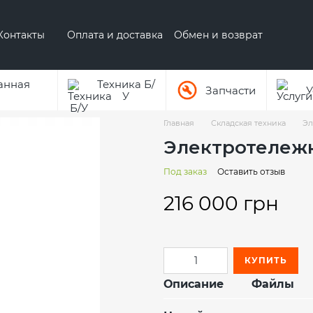
Контакты
Оплата и доставка
Обмен и возврат
 бренде AUSA
О бренде Hyundai
анная
Техника Б/
Запчасти
У
У
Главная
Складская техника
Эл
Электротележка
Под заказ
Оставить отзыв
216 000 грн
КУПИТЬ
Описание
Файлы