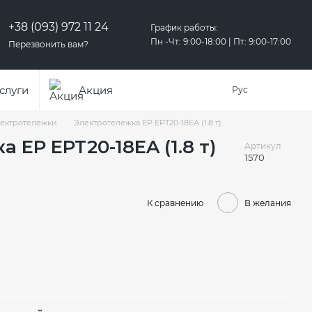
+38 (093) 972 11 24
График работы:
Пн -Чт: 9:00-18:00 | Пт: 9:00-17:00
Перезвонить вам?
слуги
Акция
Рус
ектротележки
Электротележка EP EPT20-18EA (1.8 т)
 EP EPT20-18EA (1.8 т)
Артикул
1570
К сравнению
В желания