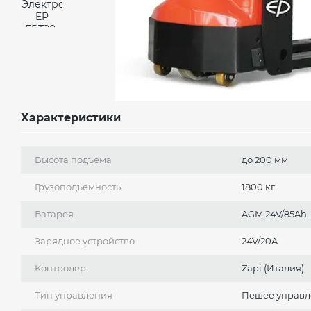
Характеристики
Высота подъема
до 200 мм
Грузоподъемность
1800 кг
Батарея
AGM 24V/85Ah
Зарядное устройство
24V/20A
Контролер
Zapi (Италия)
Тип управления
Пешее управл