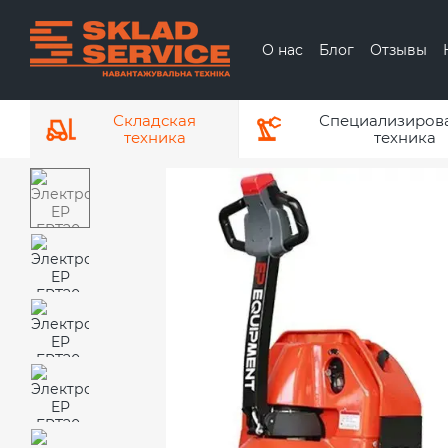
Перейти к основному контенту
О нас
Блог
Отзывы
О бренде ЕР
О
Складская
Специализиров
техника
техника