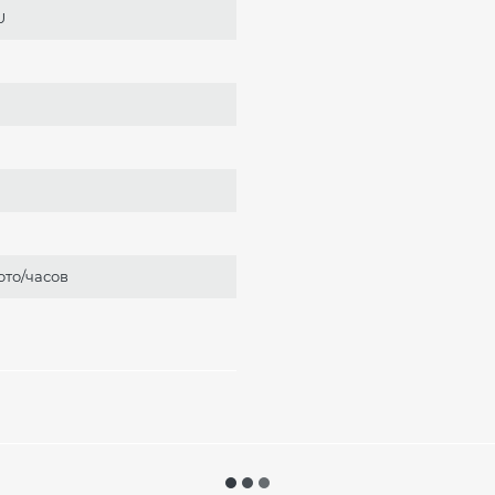
U
ото/часов