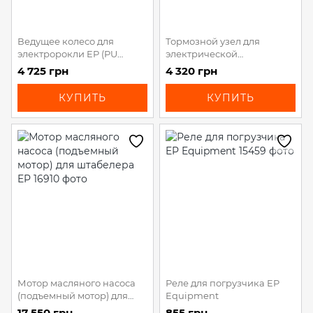
Ведущее колесо для
Тормозной узел для
электророкли EP (PU
электрической
214*70 мм)
поводковой тележки EP
4 725 грн
4 320 грн
Equipment
КУПИТЬ
КУПИТЬ
Мотор масляного насоса
Реле для погрузчика EP
(подъемный мотор) для
Equipment
штабелера EP
17 550 грн
855 грн