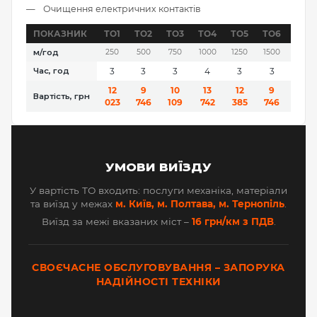
Очищення електричних контактів
ПОКАЗНИК
ТО1
ТО2
ТО3
ТО4
ТО5
ТО6
ТО7
м/год
250
500
750
1000
1250
1500
1750
Час, год
3
3
3
4
3
3
3
12
9
10
13
12
9
10
Вартість, грн
023
746
109
742
385
746
109
УМОВИ ВИЇЗДУ
У вартість ТО входить: послуги механіка, матеріали
та виїзд у межах
м. Київ, м. Полтава, м. Тернопіль
.
Виїзд за межі вказаних міст –
16 грн/км з ПДВ
.
СВОЄЧАСНЕ ОБСЛУГОВУВАННЯ – ЗАПОРУКА
НАДІЙНОСТІ ТЕХНІКИ