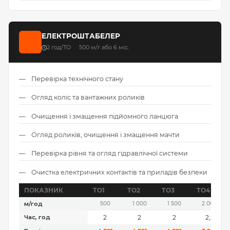
ЕЛЕКТРОШТАБЕЛЕР
2 год/ТО
500 м/г або 6 міс.
Перевірка технічного стану
Огляд коліс та вантажних роликів
Очищення і змащення підйомного ланцюга
Огляд роликів, очищення і змащення мачти
Перевірка рівня та огляд гідравлічної системи
Очистка електричних контактів та приладів безпеки
ПОКАЗНИК
ТО1
ТО2
ТО3
ТО4
м/год
500
1 000
1 500
2 000
Час, год
2
2
2
2,5