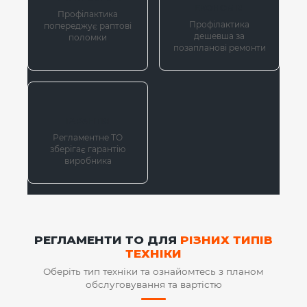
ЕКОНОМІЯ
Профілактика
Профілактика
попереджує раптові
дешевша за
поломки
позапланові ремонти
ГАРАНТІЯ
Регламентне ТО
зберігає гарантію
виробника
РЕГЛАМЕНТИ ТО ДЛЯ
РІЗНИХ ТИПІВ
ТЕХНІКИ
Оберіть тип техніки та ознайомтесь з планом
обслуговування та вартістю