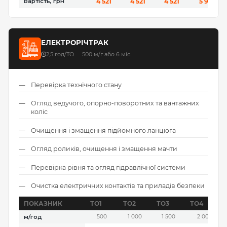
Вартість, грн
4 521
4 521
4 521
5 961
ЕЛЕКТРОРІЧТРАК
2,5 год/ТО
500 м/г або 6 міс.
Перевірка технічного стану
Огляд ведучого, опорно-поворотних та вантажних
коліс
Очищення і змащення підйомного ланцюга
Огляд роликів, очищення і змащення мачти
Перевірка рівня та огляд гідравлічної системи
Очистка електричних контактів та приладів безпеки
ПОКАЗНИК
ТО1
ТО2
ТО3
ТО4
м/год
500
1 000
1 500
2 000