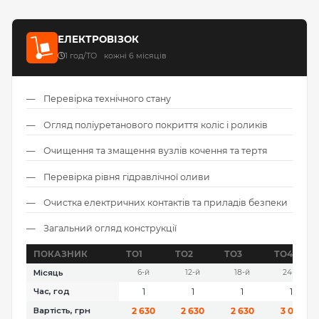
ЕЛЕКТРОВІЗОК
1 год/ТО
кожні 6 місяців
Перевірка технічного стану
Огляд поліуретанового покриття коліс і роликів
Очищення та змащення вузлів кочення та тертя
Перевірка рівня гідравлічної оливи
Очистка електричних контактів та приладів безпеки
Загальний огляд конструкції
ПОКАЗНИК
ТО1
ТО2
ТО3
ТО4
Місяць
6-й
12-й
18-й
24-й
Час, год
1
1
1
1
Вартість, грн
2 630
2 630
2 630
3 010