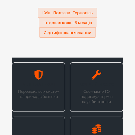
Київ · Полтава · Тернопіль
Інтервал кожні 6 місяців
Сертифіковані механіки
БЕЗПЕКА ПРАЦІ
ДОВШИЙ РЕСУРС
Перевірка всіх систем
Своєчасне ТО
та приладів безпеки
подовжує термін
служби техніки
БЕЗ ПРОСТОЇВ