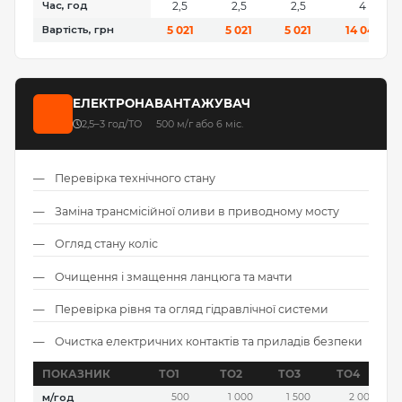
Час, год
2,5
2,5
2,5
4
Вартість, грн
5 021
5 021
5 021
14 045
ЕЛЕКТРОНАВАНТАЖУВАЧ
2,5–3 год/ТО
500 м/г або 6 міс.
Перевірка технічного стану
Заміна трансмісійної оливи в приводному мосту
Огляд стану коліс
Очищення і змащення ланцюга та мачти
Перевірка рівня та огляд гідравлічної системи
Очистка електричних контактів та приладів безпеки
ПОКАЗНИК
ТО1
ТО2
ТО3
ТО4
м/год
500
1 000
1 500
2 000