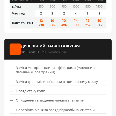
м/год
250
500
750
1000
1250
1500
1750
Час, год
3
3
3
4
3
3
3
12
10
10
14
12
10
10
Вартість, грн
390
113
476
109
752
113
476
ДИЗЕЛЬНИЙ НАВАНТАЖУВАЧ
3–5 год/ТО
250 м/г або 6 міс.
Заміна моторної оливи з фільтрами (масляний,
паливний, повітряний)
Заміна трансмісійної оливи в приводному мосту
Огляд стану коліс
Очищення і змащення ланцюга та мачти
Перевірка рівня та огляд гідравлічної системи