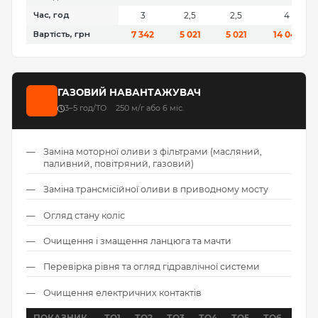
Час, год
3
2,5
2,5
4
Вартість, грн
7 342
5 021
5 021
14 045
ГАЗОВИЙ НАВАНТАЖУВАЧ
3–5 год/ТО
250 м/г або 6 міс.
Заміна моторної оливи з фільтрами (масляний,
паливний, повітряний, газовий)
Заміна трансмісійної оливи в приводному мосту
Огляд стану коліс
Очищення і змащення ланцюга та мачти
Перевірка рівня та огляд гідравлічної системи
Очищення електричних контактів
ПОКАЗНИК
ТО1
ТО2
ТО3
ТО4
ТО5
ТО6
ТО7