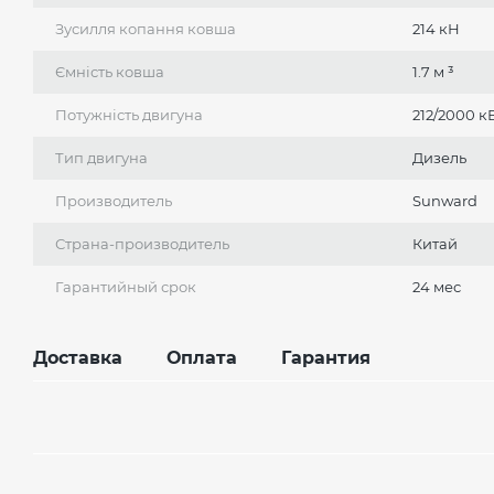
Зусилля копання ковша
214 кН
Ємність ковша
1.7 м ³
Потужність двигуна
212/2000 к
Тип двигуна
Дизель
Производитель
Sunward
Страна-производитель
Китай
Гарантийный срок
24 мес
Доставка
Оплата
Гарантия