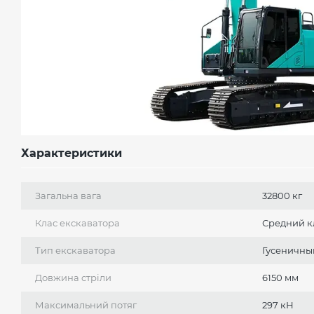
Характеристики
Загальна вага
32800 кг
Клас екскаватора
Средний к
Тип екскаватора
Гусеничны
Довжина стріли
6150 мм
Максимальний потяг
297 кН