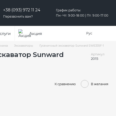
+38 (093) 972 11 24
График работы:
Пн -Чт: 9:00-18:00 | Пт: 9:00-17:00
Перезвонить вам?
слуги
Акция
Рус
хника
Экскаваторы
Гусеничный экскаватор Sunward SWE335F-1
скаватор Sunward
Артикул
2015
К сравнению
В желания