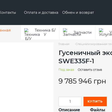
Контакты
Оплата и доставка
Обмен и возврат
 бренде AUSA
О бренде Hyundai
анная
Техника Б/
Запчасти
У
У
Главная
Специализированная те
Гусеничный эк
SWE335F-1
Под заказ
Оставить отзыв
9 785 946 грн
КУПИТЬ
Описание
Файлы