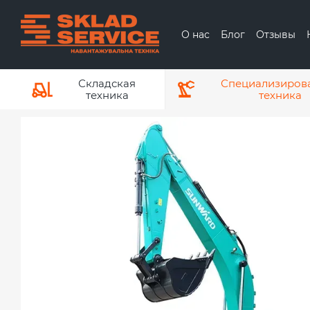
Перейти к основному контенту
О нас
Блог
Отзывы
О бренде ЕР
О
Складская
Специализиров
техника
техника