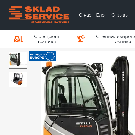
Перейти к основному контенту
О нас
Блог
Отзывы
О бренде ЕР
О
Складская
Специализиров
техника
техника