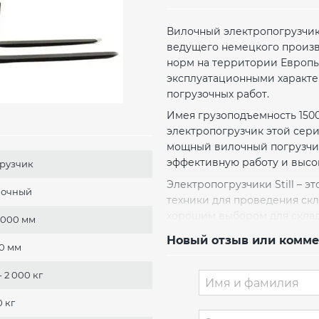
Вилочный электропогрузчик 
ведущего немецкого произво
норм на территории Европы
эксплуатационными характе
погрузочных работ.
Имея грузоподъемность 1500
электропогрузчик этой сер
мощный вилочный погрузчик
эффективную работу и высо
рузчик
Электропогрузчики Still – 
лочный
техники для проведения скл
хорошим выбором для склад
5000 мм
производительная, экономич
Новый отзыв или комм
0 мм
Достоинства этого погрузч
техники в узких проходах и 
- 2 000 кг
погрузчики RX 20 Li-Ion яв
Зарядка продолжительность
0 кг
машины на несколько часов.