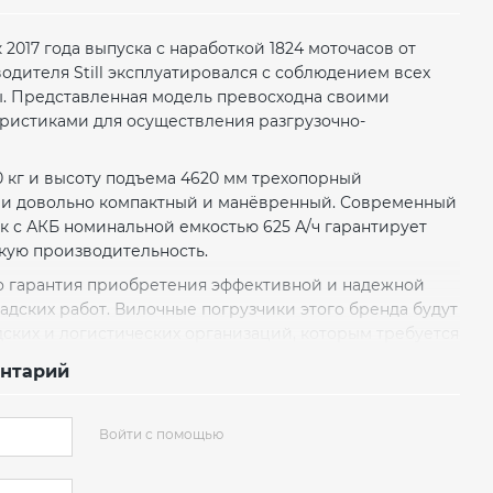
2017 года выпуска с наработкой 1824 моточасов от
дителя Still эксплуатировался с соблюдением всех
. Представленная модель превосходна своими
ристиками для осуществления разгрузочно-
 кг и высоту подъема 4620 мм трехопорный
ии довольно компактный и манёвренный. Современный
 с АКБ номинальной емкостью 625 А/ч гарантирует
кую производительность.
это гарантия приобретения эффективной и надежной
адских работ. Вилочные погрузчики этого бренда будут
ских и логистических организаций, которым требуется
ная и маневренная погрузочная техника.
ентарий
ика раскрываются в полной мере при задействовании
эксплуатации в две или три смены. С технологией Li-Ion
Войти с помощью
ляются чемпионами по эксплуатационной готовности.
ю всего 30 минут продлевает время эксплуатации
 Компактный электропогрузчик получает энергию от