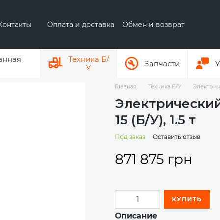
Контакты
Оплата и доставка
Обмен и возврат
 бренде AUSA
О бренде Hyundai
анная
Техника Б/
Запчасти
У
У
Главная
Техника Б/У
Электриче
Электрический 
15 (Б/У), 1.5 т
Под заказ
Оставить отзыв
871 875 грн
КУПИТЬ
Описание