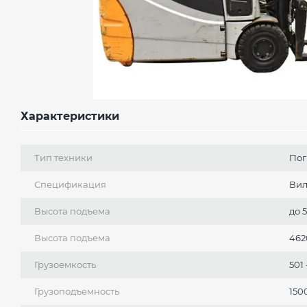
Характеристики
Тип техники
Пог
Спецификация
Ви
Высота подъема
до 
Высота подъема
462
Грузоемкость
501 
Грузоподъемность
150