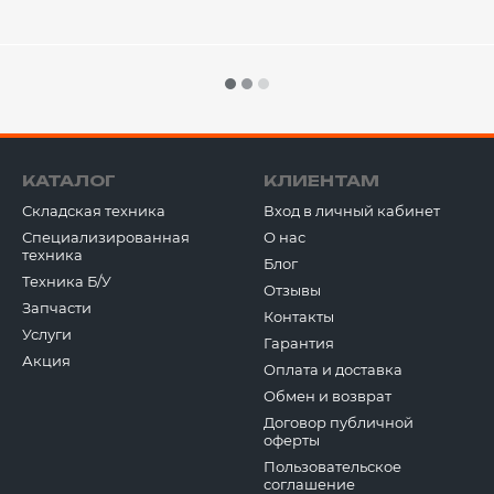
надежность, устойчивость, б
возможность эксплуатации в
комфорт и эргономика рабоч
круговой обзор;
экологичность;
простота управления.
Передпродажна підготовка
КАТАЛОГ
КЛИЕНТАМ
Вся техника обязательно пр
Складская техника
Вход в личный кабинет
с описанием ее состояния, 
Специализированная
О нас
тест-драйв на площадке. Пр
техника
Блог
шин, освежаем покраску. Пр
Техника Б/У
Отзывы
зависимости от состояния те
Запчасти
Контакты
Sklad Truck взаимодействуе
Услуги
Гарантия
за ее качество отвечаем со
Акция
Оплата и доставка
клиентов в Украине, не тол
Обмен и возврат
нам часто поступают предло
Договор публичной
также тщательно проверяем 
оферты
предложить.
Пользовательское
соглашение