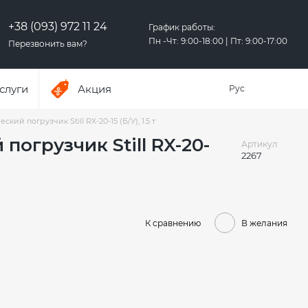
+38 (093) 972 11 24
График работы:
Пн -Чт: 9:00-18:00 | Пт: 9:00-17:00
Перезвонить вам?
слуги
Акция
Рус
ский погрузчик Still RX-20-15 (Б/У), 1.5 т
погрузчик Still RX-20-
Артикул
2267
К сравнению
В желания