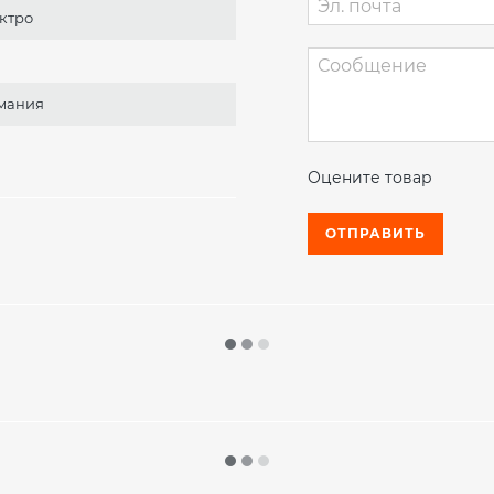
батарей Li-Ion, пригодных д
ктро
эксплуатации интеллектуал
элемента батареи в реально
рабочие характеристики и э
мания
погрузчик RX 20 Li-Ion уни
перегрузке товаров.
Погрузочная техника Still 
Оцените товар
использоваться во многих о
работа в двух-трехсменном 
ОТПРАВИТЬ
химическая промышленность
компактные габариты и лег
Улучшенные ходовые характ
удовлетворяет требования 
значимых потребителей услу
малого сектора.
Более подробно об особенно
узнать у наших менеджеров.
гарантия хорошего качестве
Преимущества