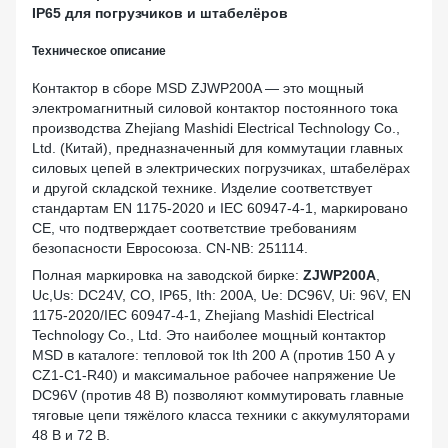
IP65 для погрузчиков и штабелёров
Техническое описание
Контактор в сборе MSD ZJWP200A — это мощный
электромагнитный силовой контактор постоянного тока
производства Zhejiang Mashidi Electrical Technology Co.,
Ltd. (Китай), предназначенный для коммутации главных
силовых цепей в электрических погрузчиках, штабелёрах
и другой складской технике. Изделие соответствует
стандартам EN 1175-2020 и IEC 60947-4-1, маркировано
CE, что подтверждает соответствие требованиям
безопасности Евросоюза. CN-NB: 251114.
Полная маркировка на заводской бирке:
ZJWP200A
,
Uc,Us: DC24V, CO, IP65, Ith: 200A, Ue: DC96V, Ui: 96V, EN
1175-2020/IEC 60947-4-1, Zhejiang Mashidi Electrical
Technology Co., Ltd. Это наиболее мощный контактор
MSD в каталоге: тепловой ток Ith 200 А (против 150 А у
CZ1-C1-R40) и максимальное рабочее напряжение Ue
DC96V (против 48 В) позволяют коммутировать главные
тяговые цепи тяжёлого класса техники с аккумуляторами
48 В и 72 В.