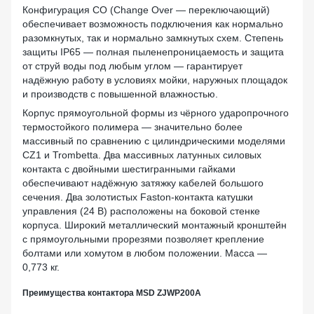
Конфигурация CO (Change Over — переключающий)
обеспечивает возможность подключения как нормально
разомкнутых, так и нормально замкнутых схем. Степень
защиты IP65 — полная пыленепроницаемость и защита
от струй воды под любым углом — гарантирует
надёжную работу в условиях мойки, наружных площадок
и производств с повышенной влажностью.
Корпус прямоугольной формы из чёрного ударопрочного
термостойкого полимера — значительно более
массивный по сравнению с цилиндрическими моделями
CZ1 и Trombetta. Два массивных латунных силовых
контакта с двойными шестигранными гайками
обеспечивают надёжную затяжку кабелей большого
сечения. Два золотистых Faston-контакта катушки
управления (24 В) расположены на боковой стенке
корпуса. Широкий металлический монтажный кронштейн
с прямоугольными прорезями позволяет крепление
болтами или хомутом в любом положении. Масса —
0,773 кг.
Преимущества контактора MSD ZJWP200A