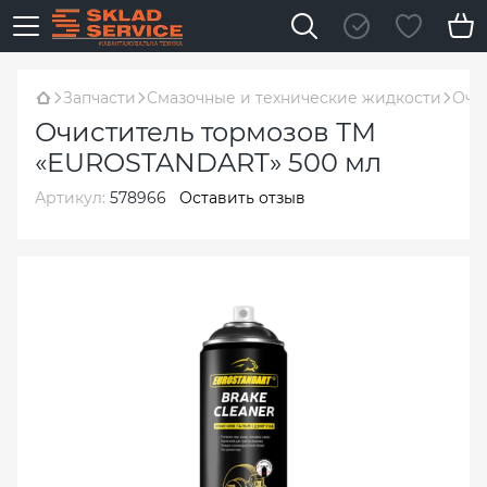
Запчасти
Смазочные и технические жидкости
Очи
Очиститель тормозов ТМ
«EUROSTANDART» 500 мл
Артикул:
578966
Оставить отзыв