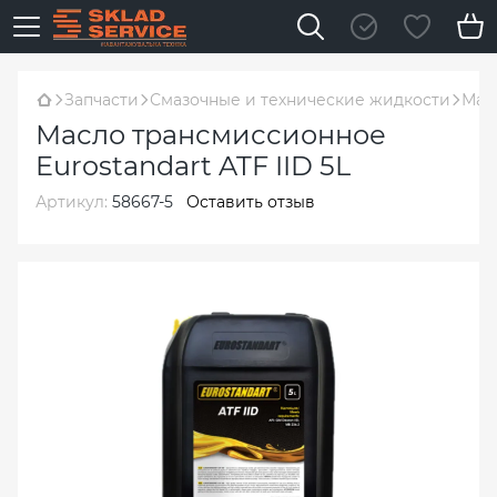
Запчасти
Смазочные и технические жидкости
Масл
Масло трансмиссионное
Eurostandart ATF IID 5L
Артикул:
58667-5
Оставить отзыв