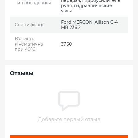
передач, гидроусилитель
Тип обладнання
руля, гидравлические
узлы
Ford MERCON, Allison C-4,
Специфікації
MB 236.2
В'язкість
кінематична
37,50
при 40°С
Отзывы
Добавьте первый отзыв