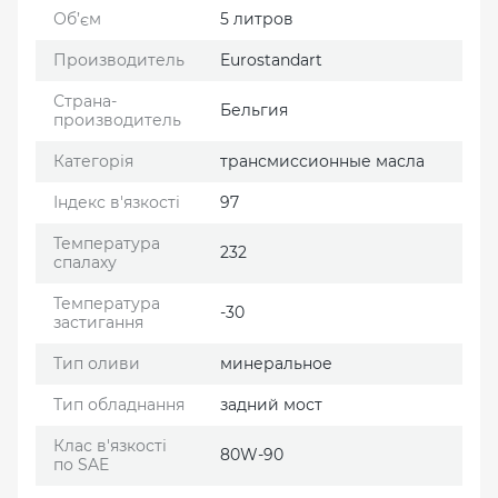
Об’єм
5 литров
Производитель
Eurostandart
Страна-
Бельгия
производитель
Категорія
трансмиссионные масла
Індекс в'язкості
97
Температура
232
спалаху
Температура
-30
застигання
Тип оливи
минеральное
Тип обладнання
задний мост
Клас в'язкості
80W-90
по SAE