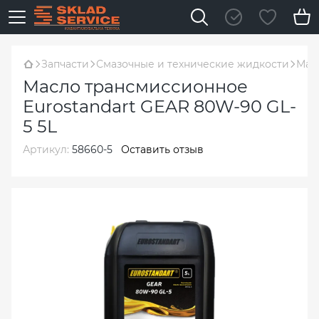
Запчасти
Смазочные и технические жидкости
Мас
Масло трансмиссионное
Eurostandart GEAR 80W-90 GL-
5 5L
Артикул:
58660-5
Оставить отзыв