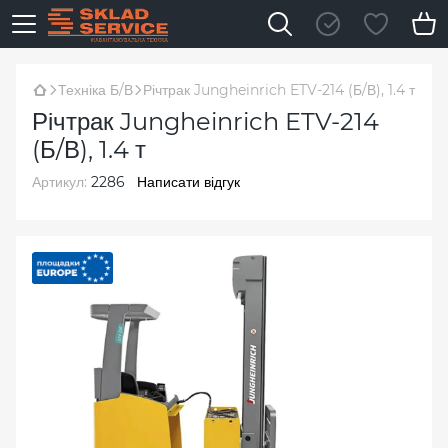
Техніка Б/В
Річтрак Jungheinrich ETV-214 (Б/В), 1.4 т
Річтрак Jungheinrich ETV-214
(Б/В), 1.4 т
Артикул:
2286
Написати відгук