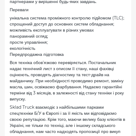
партнерами у вирішенні будь-яких завдань.
Переваги
унікальна система проміжного контролю підйомом (TLC);
спрощений доступ до основних систем обладнання;
можливість експлуатувати в різних умовах
панорамний огляд;
просте управління;
екологічність
Передпродажна підготовка
Вся техніка обов'язково перевіряється. Постачальник
надає технічний лист з описом її стану, наші фахівці
оцінюють, проводять діагностику та тест-драйв на
майданчику. При необхідності проводимо ремонт, заміну
масла, шин, освіжаємо фарбування. Надаємо гарантійні
терміни від 3 місяців, в залежності від стану техніки і року
випуску.
Sklad Truck взаємодіє з найбільшими парками
спецтехніки Б/У в Європі і за її якість ми відповідаємо
своєю репутацією. Крім того, маючи велику базу клієнтів в
Україні, не тільки по техніці, але і іншому складського
обладнання, нам часто надходять пропозиції про викуп