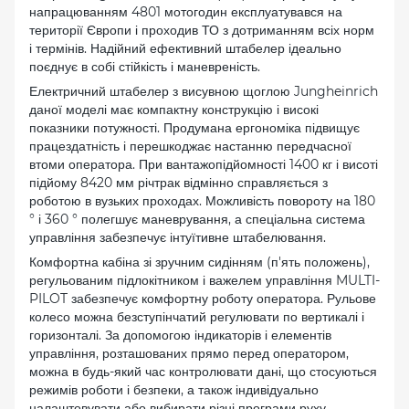
напрацюванням 4801 мотогодин експлуатувався на
території Європи і проходив ТО з дотриманням всіх норм
і термінів. Надійний ефективний штабелер ідеально
поєднує в собі стійкість і маневреність.
Електричний штабелер з висувною щоглою Jungheinrich
даної моделі має компактну конструкцію і високі
показники потужності. Продумана ергономіка підвищує
працездатність і перешкоджає настанню передчасної
втоми оператора. При вантажопідйомності 1400 кг і висоті
підйому 8420 мм річтрак відмінно справляється з
роботою в вузьких проходах. Можливість повороту на 180
° і 360 ° полегшує маневрування, а спеціальна система
управління забезпечує інтуїтивне штабелювання.
Комфортна кабіна зі зручним сидінням (п'ять положень),
регульованим підлокітником і важелем управління MULTI-
PILOT забезпечує комфортну роботу оператора. Рульове
колесо можна безступінчатий регулювати по вертикалі і
горизонталі. За допомогою індикаторів і елементів
управління, розташованих прямо перед оператором,
можна в будь-який час контролювати дані, що стосуються
режимів роботи і безпеки, а також індивідуально
налаштовувати або вибирати різні програми руху.