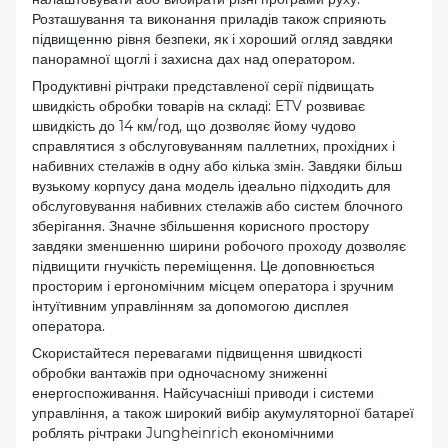
Розташування та виконання приладів також сприяють
підвищенню рівня безпеки, як і хороший огляд завдяки
панорамної щоглі і захисна дах над оператором.
Продуктивні річтраки представленої серії підвищать
швидкість обробки товарів на складі: ETV розвиває
швидкість до 14 км/год, що дозволяє йому чудово
справлятися з обслуговуванням паллетних, прохідних і
набивних стелажів в одну або кілька змін. Завдяки більш
вузькому корпусу дана модель ідеально підходить для
обслуговування набивних стелажів або систем блочного
зберігання. Значне збільшення корисного простору
завдяки зменшенню ширини робочого проходу дозволяє
підвищити гнучкість переміщення. Це доповнюється
просторим і ергономічним місцем оператора і зручним
інтуїтивним управлінням за допомогою дисплея
оператора.
Скористайтеся перевагами підвищення швидкості
обробки вантажів при одночасному зниженні
енергоспоживання. Найсучасніші приводи і системи
управління, а також широкий вибір акумуляторної батареї
роблять річтраки Jungheinrich економічними