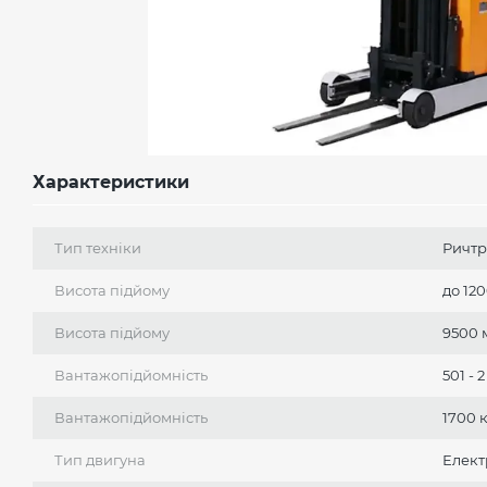
Характеристики
Тип техніки
Ричтр
Висота підйому
до 12
Висота підйому
9500 
Вантажопідйомність
501 - 
Вантажопідйомність
1700 
Тип двигуна
Елект