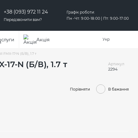
+38 (093) 972 11 24
Графік роботи:
Пн -Чт: 9:00-18:00 | Пт: 9:00-17:00
Передзвонити вам?
ослуги
Акція
Укр
ll FMX-17-N (Б/В), 1.7 т
-17-N (Б/В), 1.7 т
Артикул
2294
Порівняти
В бажання