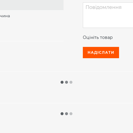
використання на сучасних ск
компактні габарити і легко 
високою залишковою вантаж
ччина
хорошою швидкістю руху і в
можливість експлуатації річ
OPTISPEED коливання щогли 
Оцініть товар
дозволяє збільшити вантажо
огляду і системи Easy Targe
НАДІСЛАТИ
концепція ергономіки. Числе
спинки і ексклюзивним бічни
помічником на складі - почин
їх подальшого переміщення.
Детально про особливості т
у наших менеджерів. У нас пр
гарантує придбання техніки 
якістю.
Переваги
унікальна система проміжно
спрощений доступ до основ
можливість експлуатувати в