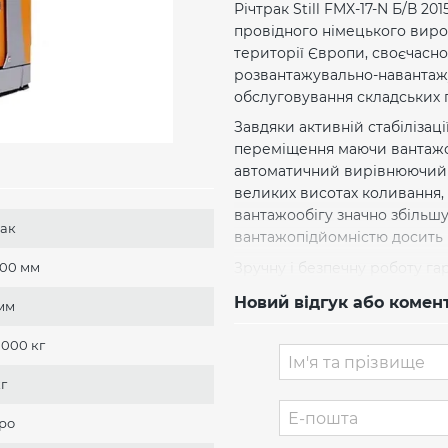
Річтрак Still FMX-17-N Б/В 2
провідного німецького вироб
території Європи, своєчасн
розвантажувально-навантажу
обслуговування складських 
Завдяки активній стабілізац
переміщення маючи вантажоп
автоматичний вирівнюючий 
великих висотах коливання, 
вантажообігу значно збільшу
ак
вантажопідйомністю досить 
Зручну і безпечну роботу га
000 мм
рульове колесо, сидіння - в
Новий відгук або комен
мм
залежно від уподобань опер
переднім приводом на 48 В 
2 000 кг
625 А/ч гарантує ефективну 
кг
Річтраки Still німецького в
складських комплексах і лог
ро
проходах. Модель FM-X N зав