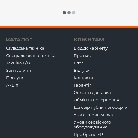
панорамний огляд;
просте управління;
екологічність
Передпродажна підготовка
Вся техніка обов'язково пер
КАТАЛОГ
КЛІЄНТАМ
її стану, наші фахівці оціню
Складська техніка
Вхід до кабінету
При необхідності проводимо
Спеціалізована техніка
Про нас
Надаємо гарантійні терміни ві
Техніка Б/В
Блог
випуску.
Запчастини
Відгуки
Sklad Truck взаємодіє з найб
Послуги
Контакти
ми відповідаємо своєю репута
Акція
Гарантія
не тільки по техніці, але і 
Оплата і доставка
пропозиції про викуп вантаж
готуємо до подальшого прод
Обмін та повернення
Договір публічної оферти
Угода користувача
Умови сервісного
обслуговування
Про бренд ЕР