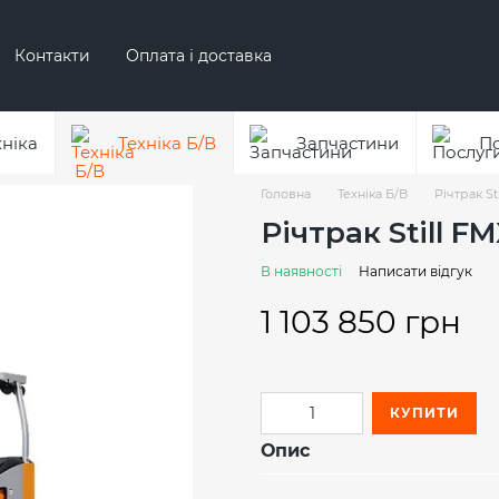
Контакти
Оплата і доставка
Про бренд ЕР
Про бренд AUSA
хніка
Техніка Б/В
Запчастини
П
Головна
Техніка Б/В
Річтрак Sti
Річтрак Still FMX
В наявності
Написати відгук
1 103 850 грн
КУПИТИ
Опис