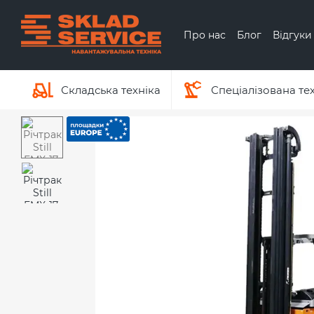
Перейти до основного контенту
Про нас
Блог
Відгуки
Обмін та повернення
Про бренд Hyundai
Складська техніка
Спеціалізована те