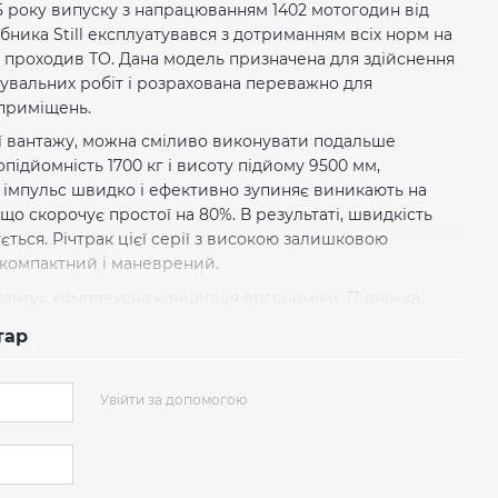
015 року випуску з напрацюванням 1402 мотогодин від
ника Still експлуатувався з дотриманням всіх норм на
о проходив ТО. Дана модель призначена для здійснення
вальних робіт і розрахована переважно для
приміщень.
ії вантажу, можна сміливо виконувати подальше
ідйомність 1700 кг і висоту підйому 9500 мм,
імпульс швидко і ефективно зупиняє виникають на
що скорочує простої на 80%. В результаті, швидкість
ється. Річтрак цієї серії з високою залишковою
компактний і маневрений.
рантує комплексна концепція ергономіки. Підніжка,
се ці елементи можуть індивідуально настроюватися
тар
атора. Сучасний потужний річтрак з двомоторний
і акумуляторної тягової батареєю номінальною ємністю
роботу та велику продуктивність.
Увійти за допомогою
иробництва є універсальними і стануть корисними на
істичних центрах для експлуатації в вузьких робочих
дяки вузьким шасі ідеально підходить для