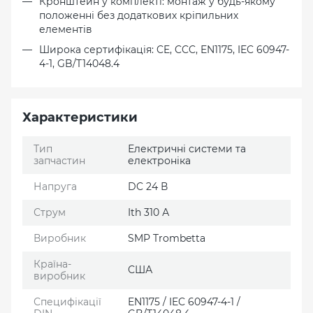
Кронштейн у комплекті: монтаж у будь-якому
положенні без додаткових кріпильних
елементів
Широка сертифікація: CE, CCC, EN1175, IEC 60947-
4-1, GB/T14048.4
Характеристики
Тип
Електричні системи та
запчастин
електроніка
Напруга
DC 24 В
Струм
Ith 310 А
Виробник
SMP Trombetta
Країна-
США
виробник
Специфікації
EN1175 / IEC 60947-4-1 /