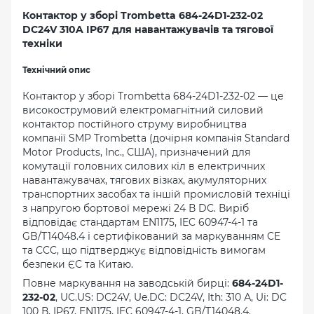
Контактор у зборі Trombetta 684-24D1-232-02
DC24V 310A IP67 для навантажувачів та тягової
техніки
Технічний опис
Контактор у зборі Trombetta 684-24D1-232-02 — це
високострумовий електромагнітний силовий
контактор постійного струму виробництва
компанії SMP Trombetta (дочірня компанія Standard
Motor Products, Inc., США), призначений для
комутації головних силових кіл в електричних
навантажувачах, тягових візках, акумуляторних
транспортних засобах та іншій промисловій техніці
з напругою бортової мережі 24 В DC. Виріб
відповідає стандартам EN1175, IEC 60947-4-1 та
GB/T14048.4 і сертифікований за маркуванням CE
та CCC, що підтверджує відповідність вимогам
безпеки ЄС та Китаю.
Повне маркування на заводській бирці:
684-24D1-
232-02
, UC.US: DC24V, Ue.DC: DC24V, Ith: 310 А, Ui: DC
100 В, IP67, EN1175, IEC 60947-4-1, GB/T14048.4.