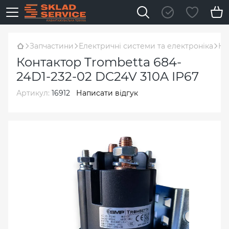
Запчастини
Електричні системи та електроніка
Ко
Контактор Trombetta 684-
24D1-232-02 DC24V 310A IP67
Артикул:
16912
Написати відгук