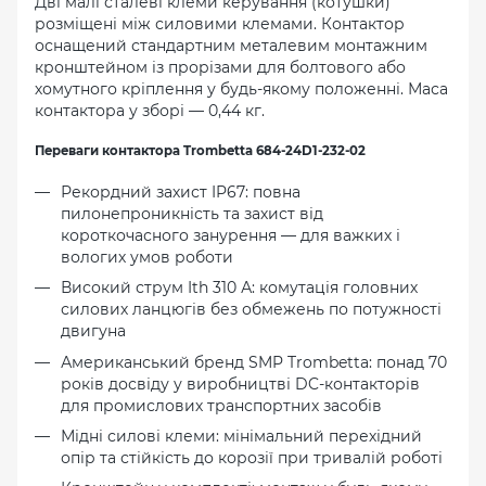
Дві малі сталеві клеми керування (котушки)
розміщені між силовими клемами. Контактор
оснащений стандартним металевим монтажним
кронштейном із прорізами для болтового або
хомутного кріплення у будь-якому положенні. Маса
контактора у зборі — 0,44 кг.
Переваги контактора Trombetta 684-24D1-232-02
Рекордний захист IP67: повна
пилонепроникність та захист від
короткочасного занурення — для важких і
вологих умов роботи
Високий струм Ith 310 А: комутація головних
силових ланцюгів без обмежень по потужності
двигуна
Американський бренд SMP Trombetta: понад 70
років досвіду у виробництві DC-контакторів
для промислових транспортних засобів
Мідні силові клеми: мінімальний перехідний
опір та стійкість до корозії при тривалій роботі