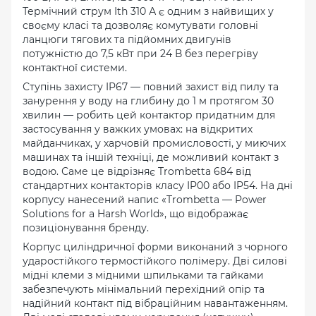
Термічний струм Ith 310 А є одним з найвищих у
своєму класі та дозволяє комутувати головні
ланцюги тягових та підйомних двигунів
потужністю до 7,5 кВт при 24 В без перегріву
контактної системи.
Ступінь захисту IP67 — повний захист від пилу та
занурення у воду на глибину до 1 м протягом 30
хвилин — робить цей контактор придатним для
застосування у важких умовах: на відкритих
майданчиках, у харчовій промисловості, у миючих
машинах та іншій техніці, де можливий контакт з
водою. Саме це відрізняє Trombetta 684 від
стандартних контакторів класу IP00 або IP54. На дні
корпусу нанесений напис «Trombetta — Power
Solutions for a Harsh World», що відображає
позиціонування бренду.
Корпус циліндричної форми виконаний з чорного
ударостійкого термостійкого полімеру. Дві силові
мідні клеми з мідними шпильками та гайками
забезпечують мінімальний перехідний опір та
надійний контакт під вібраційним навантаженням.