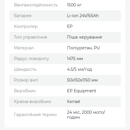
Вантажопідйомність
1500 кг
Батарея
Li-ion 24V/65Ah
Контролер
EP
Тип управління
Піше керування
Матеріал
Поліуретан, PU
Радіус повороту
1475 мм
Швидкість
4.5/5 км/год
Розмір вил
50х150х1150 мм
Виробник
EP Еquipment
Країна-виробник
Китай
24 міс, 2000 мото/
Гарантійний термін
годин