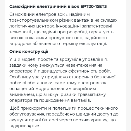
Самохідний електричний візок EPT20-15ET3
Самохідний електровізок є надійним
транспортувальником різних вантажів на складах і
логістичних центрах. Інноваційні запатентовані
технології , що задіяні при розробці, гарантують
високі показники продуктивності, надійності
впродовж збільшеного терміну експлуатації.
Опис конструкції
У цій моделі просте та зрозуміле управління,
завдяки чому знижується навантаження на
оператора й підвищується ефективність робіт.
Особливу увагу приділено створенню безпечної
робочої обстановки, саме тому електровізок
оснащений модернізованим аварійним
вимикачем, що знижує ризики травматизму
оператора та пошкодження вантажів.
Щоб прискорити й полегшити процес технічного
обслуговування, передбачено швидкий доступ до
акумуляторної батареї через верхню кришку, що
відкривається.