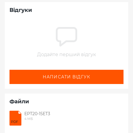
Відгуки
Додайте перший відгук
НАПИСАТИ ВІДГУК
Файли
EPT20-15ET3
4 МБ
PDF