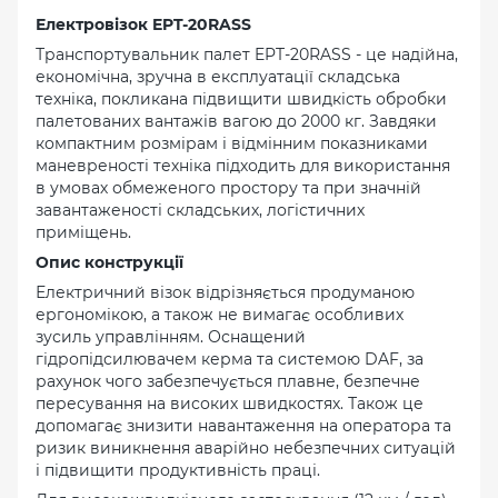
Електровізок EPT-20RASS
Транспортувальник палет EPT-20RASS - це надійна,
економічна, зручна в експлуатації складська
техніка, покликана підвищити швидкість обробки
палетованих вантажів вагою до 2000 кг. Завдяки
компактним розмірам і відмінним показниками
маневреності техніка підходить для використання
в умовах обмеженого простору та при значній
завантаженості складських, логістичних
приміщень.
Опис конструкції
Електричний візок відрізняється продуманою
ергономікою, а також не вимагає особливих
зусиль управлінням. Оснащений
гідропідсилювачем керма та системою DAF, за
рахунок чого забезпечується плавне, безпечне
пересування на високих швидкостях. Також це
допомагає знизити навантаження на оператора та
ризик виникнення аварійно небезпечних ситуацій
і підвищити продуктивність праці.