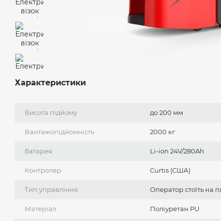
Характеристики
Висота підйому
до 200 мм
Вантажопідйомність
2000 кг
Батарея
Li-ion 24V/280Ah
Контролер
Curtis (США)
Тип управління
Оператор стоїть на 
Матеріал
Поліуретан PU