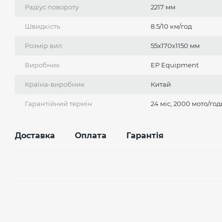
Радіус повороту
2217 мм
Швидкість
8.5/10 км/год
Розмір вил
55x170x1150 мм
Виробник
EP Еquipment
Країна-виробник
Китай
Гарантійний термін
24 міс, 2000 мото/го
Доставка
Оплата
Гарантія