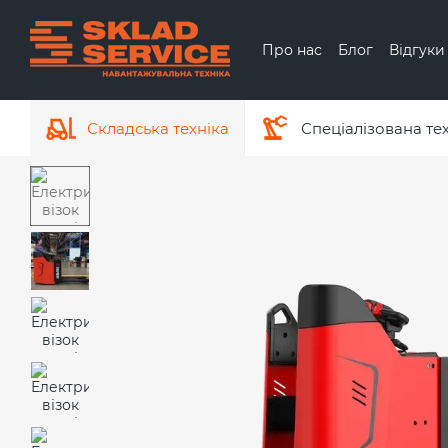
Перейти до основного контенту
Про нас
Блог
Відгуки
Обмін та повернення
Про бренд Hyundai
Складська техніка
Спеціалізована те