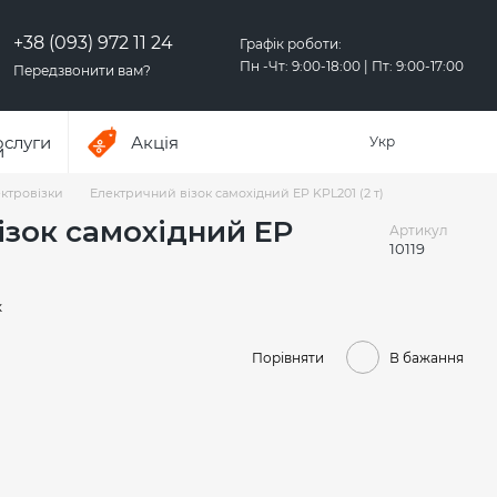
+38 (093) 972 11 24
Графік роботи:
Пн -Чт: 9:00-18:00 | Пт: 9:00-17:00
Передзвонити вам?
ослуги
Акція
Укр
ктровізки
Електричний візок самохідний EP KPL201 (2 т)
ізок самохідний EP
Артикул
10119
к
Порівняти
В бажання