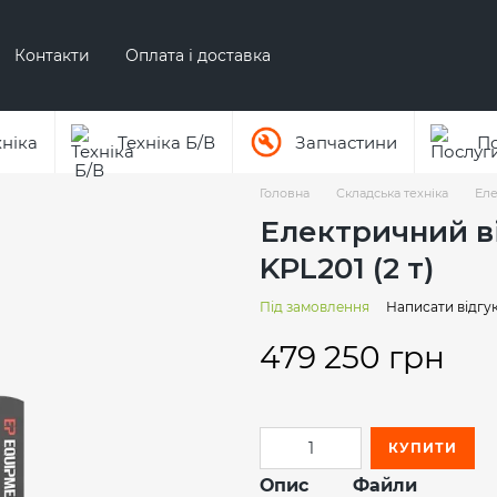
Контакти
Оплата і доставка
Про бренд ЕР
Про бренд AUSA
хніка
Техніка Б/В
Запчастини
П
Головна
Складська техніка
Еле
Електричний в
KPL201 (2 т)
Під замовлення
Написати відгу
479 250 грн
КУПИТИ
Опис
Файли