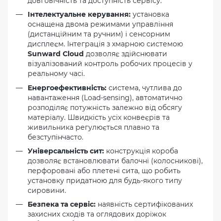
довговічність та доступність сервісу.
Інтелектуальне керування:
установка
оснащена двома режимами управління
(дистанційним та ручним) і сенсорним
дисплеєм. Інтеграція з хмарною системою
Sunward Cloud
дозволяє здійснювати
візуалізований контроль робочих процесів у
реальному часі.
Енергоефективність:
система, чутлива до
навантаження (Load-sensing), автоматично
розподіляє потужність залежно від обсягу
матеріалу. Швидкість усіх конвеєрів та
живильника регулюється плавно та
безступінчасто.
Універсальність сит:
конструкція короба
дозволяє встановлювати балочні (колосникові),
перфоровані або плетені сита, що робить
установку придатною для будь-якого типу
сировини.
Безпека та сервіс:
наявність сертифікованих
захисних сходів та оглядових доріжок