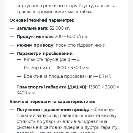
сортування родючого шару ґрунту, гальки та
гравію в промислових масштабах.
Основні технічні параметри:
Загальна вага:
32 000 кг.
Продуктивність:
200 – 600 т/год.
Режим приводу:
повністю гідравлічний.
Параметри просіювання:
Кількість ярусів (дек) — 2.
Розмір сита — 1800 × 4500 мм.
Ефективна площа просіювання — 8,1 м².
Транспортні габарити (Д×Ш×В):
13300 × 3600 ×
3460 мм.
Ключові переваги та характеристики:
Потужний гідравлічний привід:
забезпечує
плавний запуск під навантаженням та високу
стійкість до ударних впливів. Гідравлічна
система від світових лідерів індустрії гарантує