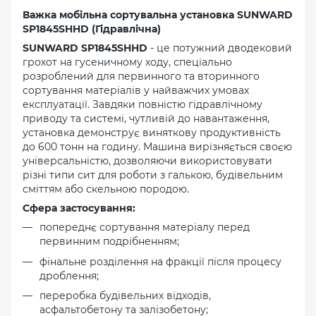
Важка мобільна сортувальна установка SUNWARD
SP1845SHHD (Гідравлічна)
SUNWARD SP1845SHHD
- це потужний дводековий
грохот на гусеничному ходу, спеціально
розроблений для первинного та вторинного
сортування матеріалів у найважчих умовах
експлуатації. Завдяки повністю гідравлічному
приводу та системі, чутливій до навантаження,
установка демонструє виняткову продуктивність
до 600 тонн на годину. Машина вирізняється своєю
універсальністю, дозволяючи використовувати
різні типи сит для роботи з галькою, будівельним
сміттям або скельною породою.
Сфера застосування:
попереднє сортування матеріалу перед
первинним подрібненням;
фінальне розділення на фракції після процесу
дроблення;
переробка будівельних відходів,
асфальтобетону та залізобетону;