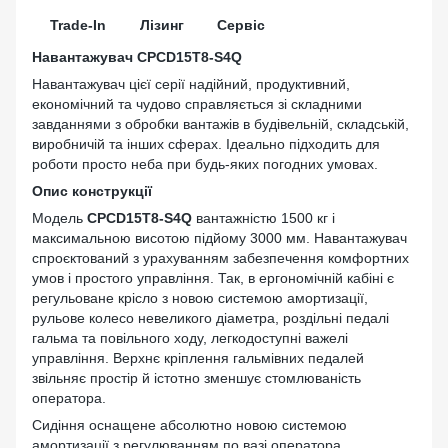
Trade-In
Лізинг
Сервіс
Навантажувач CPCD15T8-S4Q
Навантажувач цієї серії надійний, продуктивний,
економічний та чудово справляється зі складними
завданнями з обробки вантажів в будівельній, складській,
виробничій та інших сферах. Ідеально підходить для
роботи просто неба при будь-яких погодних умовах.
Опис конструкції
Модель
CPCD15T8-S4Q
вантажністю 1500 кг і
максимальною висотою підйому 3000 мм. Навантажувач
спроєктований з урахуванням забезпечення комфортних
умов і простого управління. Так, в ергономічній кабіні є
регульоване крісло з новою системою амортизації,
рульове колесо невеликого діаметра, роздільні педалі
гальма та повільного ходу, легкодоступні важелі
управління. Верхнє кріплення гальмівних педалей
звільняє простір й істотно зменшує стомлюваність
оператора.
Сидіння оснащене абсолютно новою системою
амортизації з регулюванням по вазі оператора,