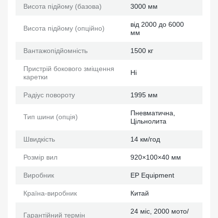
Висота підйому (базова)
3000 мм
від 2000 до 6000
Висота підйому (опційно)
мм
Вантажопідйомність
1500 кг
Пристрій бокового зміщення
Ні
каретки
Радіус повороту
1995 мм
Пневматична,
Тип шини (опція)
Цільнолита
Швидкість
14 км/год
Розмір вил
920×100×40 мм
Виробник
EP Еquipment
Країна-виробник
Китай
24 міс, 2000 мото/
Гарантійний термін