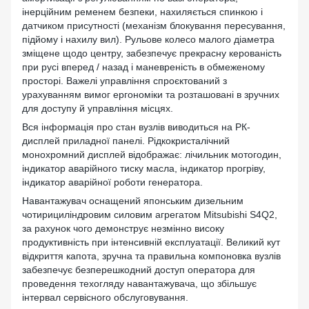
інерційним ременем безпеки, нахиляється спинкою і
датчиком присутності (механізм блокування пересування,
підйому і нахилу вил). Рульове колесо малого діаметра
зміщене щодо центру, забезпечує прекрасну керованість
при русі вперед / назад і маневреність в обмеженому
просторі. Важелі управління спроєктований з
урахуванням вимог ергономіки та розташовані в зручних
для доступу й управління місцях.
Вся інформація про стан вузлів виводиться на РК-
дисплей приладної панелі. Рідкокристалічний
монохромний дисплей відображає: лічильник мотогодин,
індикатор аварійного тиску масла, індикатор прогріву,
індикатор аварійної роботи генератора.
Навантажувач оснащений японським дизельним
чотирициліндровим силовим агрегатом Mitsubishi S4Q2,
за рахунок чого демонструє незмінно високу
продуктивність при інтенсивній експлуатації. Великий кут
відкриття капота, зручна та правильна компоновка вузлів
забезпечує безперешкодний доступ оператора для
проведення техогляду навантажувача, що збільшує
інтервал сервісного обслуговування.