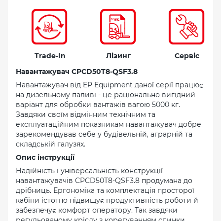
Trade-In
Лізинг
Сервіс
Навантажувач CPCD50T8-QSF3.8
Навантажувач від EP Equipment даної серії працює
на дизельному паливі - це раціонально вигідний
варіант для обробки вантажів вагою 5000 кг.
Завдяки своїм відмінним технічним та
експлуатаційним показникам навантажувач добре
зарекомендував себе у будівельній, аграрній та
складській галузях.
Опис інструкції
Надійність і універсальність конструкції
навантажувачів CPCD50T8-QSF3.8 продумана до
дрібниць. Ергономіка та комплектація просторої
кабіни істотно підвищує продуктивність роботи й
забезпечує комфорт оператору. Так завдяки
регульованому кріслу з корегуванням спинки,