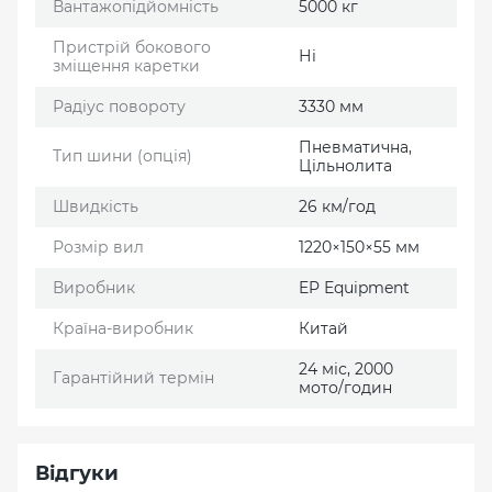
Вантажопідйомність
5000 кг
Пристрій бокового
Ні
зміщення каретки
Радіус повороту
3330 мм
Пневматична,
Тип шини (опція)
Цільнолита
Швидкість
26 км/год
Розмір вил
1220×150×55 мм
Виробник
EP Еquipment
Країна-виробник
Китай
24 міс, 2000
Гарантійний термін
мото/годин
Відгуки