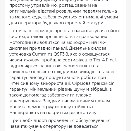
простому управлінню, розташованим на
оптимальній відстані роздільним педалям гальма
та малого ходу, забезпечуються оптимальні умови
для оператора будь-якого зросту й статури.
Поточна інформація про стан навантажувача і його
систем, а також про кількість напрацьованих
мотогодин виводиться на монохромний РК-
дисплей приладної панелі. Дизельна силова
установка Cummins QSF3.8, якою оснащується
навантажувач, пройшла сертифікацію Tier 4 Final,
відрізняється паливною економічністю та
зниженою кількістю шкідливих викидів, а також
гарантує високу продуктивність роботи при
інтенсивному використанні. Фірмова трансмісія
гарантує мінімальний рівень шуму й вібрації, а
також допомагає забезпечити плавне
маневрування. Завдяки пневматичним шинам
машина демонструє хорошу стійкість і
маневреність на покриттях різного типу.
При необхідності проведення обслуговування
навантажувача оператору не доведеться