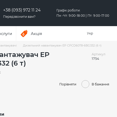
+38 (093) 972 11 24
Графік роботи:
Пн -Чт: 9:00-18:00 | Пт: 9:00-17:00
Передзвонити вам?
ослуги
Акція
Укр
антажувачі
Дизельний навантажувач EP CPCD60T8-6BG332 (6 т)
антажувач EP
Артикул
1754
2 (6 т)
к
Порівняти
В бажання
ли