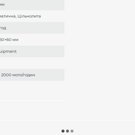
мм
атична, Цільнолита
год
150×60 мм
uipment
, 2000 мото/годин