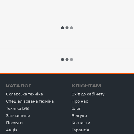
КАТАЛОГ
КЛІЄНТАМ
Складська техніка
Вхід до кабінету
Спеціалізована техніка
Про нас
Техніка Б/В
Блог
Запчастини
Відгуки
Послуги
Контакти
Акція
Гарантія