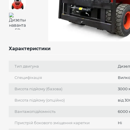
Характеристики
Тип двигуна
Дизел
Специфікація
Вилк
Висота підйому (базова)
3000 
Висота підйому (опційно)
від 3
Вантажопідйомність
6000 
Пристрій бокового зміщення каретки
Ні