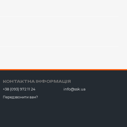
КОНТАКТНА ІНФОРМАЦІЯ
+38 (093) 972 11 24
info@ssk.ua
Передзвонити вам?