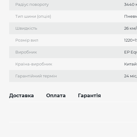
Радіус повороту
3440 
Тип шини (опція)
Пневм
Швидкість
26 км/
Розмір вил
1220×
Виробник
EP Еq
Країна-виробник
Китай
Гарантійний термін
24 міс
Доставка
Оплата
Гарантія