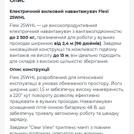
Опис
Електричний вилковий навантажувач Flexi
25WHL
Flexi 25WHL — це високопродуктивний
електричний навантажувач з вантажопідйомністю
до 2 500 кг,
призначений для роботи у вузьких
проходах шириною
від 2,4 м (96 дюймів)
. Завдяки
інноваційній конструкції та можливості підйому
вантажів на висоту
до 15 м
, він ідеально підходить
для складів з високою щільністю зберігання.
Опис конструкції
Flexi 25WHL розроблений для інтенсивної
експлуатації в умовах обмеженого простору. Його
ширина шасі 1,5 м забезпечує високу маневреність,
а 220° кут повороту дозволяє ефективно
працювати в вузьких проходах. Навантажувач
оснащений літій-іонною батареєю 48 В, що
забезпечує тривалу автономну роботу та швидку
зарядку.
Завдяки "Clear View" триплекс-мачті з повним
вільним підйомом, оператор має відмінну