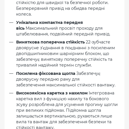
стійкістю для швидкої та безпечної роботи.
Безперервний привід на обидва передні
колеса.
Унікальна компактна передня
вісь
Максимальний просвіт проходу для
штабелювання, подвійний передній привід.
Виняткова поперечна стійкість
22-зубчасте
двоярусне з'єднання в поєднанні з посиленим
двопідшипниковим шарнірним блоком, що
забезпечує виняткову поперечну стійкість та
тривалий надійний термін служби.
Посилена фіксована щогла
Забезпечує
двоярусну передню раму для
забезпечення максимальної стійкості вантажу.
Високоякісна каретка з нахилом
Інтегрована
каретка вил з функцією нахилу та бокового
зсуву розроблена для усунення прогину щогли
при великих підйомах. Підйомна щогла
залишається вертикальною, рухаються лише
вила та вантаж для забезпечення безпеки та
стійкості вантажу.