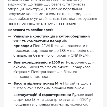
видимість, що підвищує безпеку та точність
операцій. Конструкція з двома передніми
ведучими колесами та компактною передньою
віссю забезпечує стабільність і легкість керування
навіть при максимальному навантаженні
Переваги та особливості:
Унікальна конструкція з кутом обертання
220° та компактним переднім
приводом
Flexi 25WHL може працювати в
проходах шириною лише 1,85 м відповідно до
стандартів безпечного просвіту GN9 (FEM).
Вантажопідйомність 2500 кг
Розроблено для
економії місця та ефективності шарнірного
з'єднання Flexi для вантажів більшої
вантажопідйомності.
Висота підйому понад 14 м
Потрійна щогла
“Clear View” з повним вільним підйомом.
Експлуатаційні характеристики
Вузьке шасі
шириною 1,5 м та шарнірне з'єднання 220° у
поєднанні зі справжньою чотириколісною