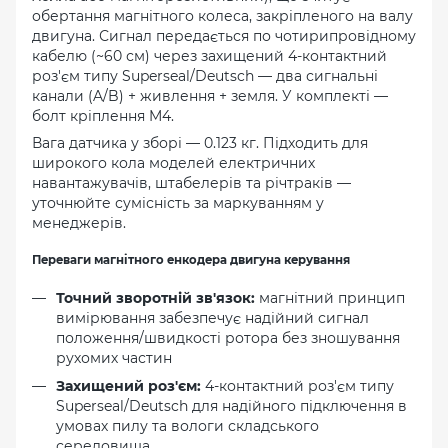
обертання магнітного колеса, закріпленого на валу
двигуна. Сигнал передається по чотирипровідному
кабелю (~60 см) через захищений 4-контактний
роз'єм типу Superseal/Deutsch — два сигнальні
канали (A/B) + живлення + земля. У комплекті —
болт кріплення M4.
Вага датчика у зборі — 0.123 кг. Підходить для
широкого кола моделей електричних
навантажувачів, штабелерів та річтраків —
уточнюйте сумісність за маркуванням у
менеджерів.
Переваги магнітного енкодера двигуна керування
Точний зворотній зв'язок:
магнітний принцип
вимірювання забезпечує надійний сигнал
положення/швидкості ротора без зношування
рухомих частин
Захищений роз'єм:
4-контактний роз'єм типу
Superseal/Deutsch для надійного підключення в
умовах пилу та вологи складського
середовища