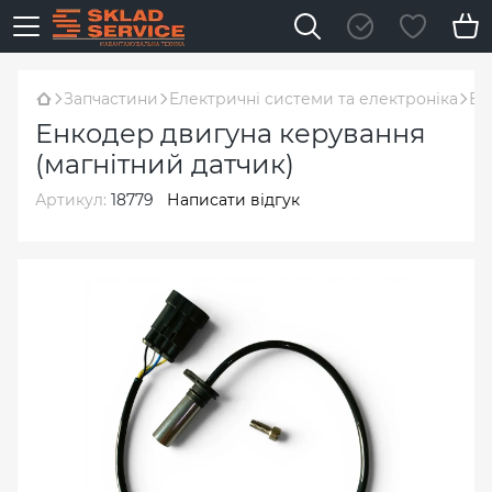
Запчастини
Електричні системи та електроніка
Ен
Енкодер двигуна керування
(магнітний датчик)
Артикул:
18779
Написати відгук