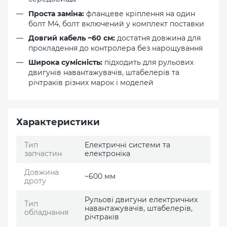
Проста заміна:
фланцеве кріплення на один
болт M4, болт включений у комплект поставки
Довгий кабель ~60 см:
достатня довжина для
прокладення до контролера без нарощування
Широка сумісність:
підходить для рульових
двигунів навантажувачів, штабелерів та
річтраків різних марок і моделей
Характеристики
Тип
Електричні системи та
запчастин
електроніка
Довжина
~600 мм
дроту
Рульові двигуни електричних
Тип
навантажувачів, штабелерів,
обладнання
річтраків