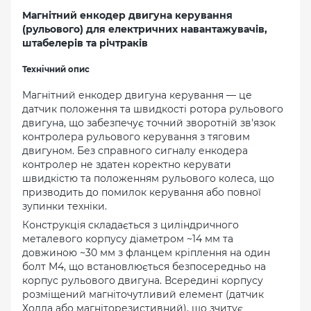
Магнітний енкодер двигуна керування
(рульового) для електричних навантажувачів,
штабелерів та річтраків
Технічний опис
Магнітний енкодер двигуна керування — це
датчик положення та швидкості ротора рульового
двигуна, що забезпечує точний зворотній зв'язок
контролера рульового керування з тяговим
двигуном. Без справного сигналу енкодера
контролер не здатен коректно керувати
швидкістю та положенням рульового колеса, що
призводить до помилок керування або повної
зупинки техніки.
Конструкція складається з циліндричного
металевого корпусу діаметром ~14 мм та
довжиною ~30 мм з фланцем кріплення на один
болт M4, що встановлюється безпосередньо на
корпус рульового двигуна. Всередині корпусу
розміщений магніточутливий елемент (датчик
Холла або магніторезистивний), що зчитує