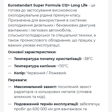
Eurostandart Super Formula G12+ Long Life
- це
готова до застосування високоякісна
охолоджувальна рідина преміум-класу.
Призначена для використання в системах
охолодження дизельних і бензинових двигунів
вантажних і легкових автомобілів,
сільськогосподарської та спеціальної техніки, а
також промислового обладнання, що працює у
важких умовах експлуатації.
Основні характеристики:
Температура початку кристалізації:
–38°C.
Температура кипіння:
+110°C.
Колір:
Червоний / Рожевий.
Переваги:
Максимальний захист:
посилений захист
радіаторів із кольорових металів (сплавів
алюмінію та міді).
Подовжений термін експлуатації:
забезпечує
пробіг до 600 000 км для вантажівок та