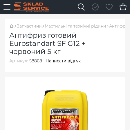
Запчастини
Мастильні та технічні рідини
Антифриз 
Антифриз готовий
Eurostandart SF G12 +
червоний 5 кг
Артикул:
58868
Написати відгук