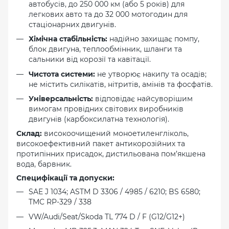
автобусів, до 250 000 км (або 5 років) для
легкових авто та до 32 000 мотогодин для
стаціонарних двигунів.
Хімічна стабільність:
надійно захищає помпу,
блок двигуна, теплообмінник, шланги та
сальники від корозії та кавітації.
Чистота системи:
не утворює накипу та осадів;
не містить силікатів, нітритів, амінів та фосфатів.
Універсальність:
відповідає найсуворішим
вимогам провідних світових виробників
двигунів (карбоксилатна технологія).
Склад:
високоочищений моноетиленгліколь,
високоефективний пакет антикорозійних та
протипінних присадок, дистильована пом’якшена
вода, барвник.
Специфікації та допуски:
SAE J 1034; ASTM D 3306 / 4985 / 6210; BS 6580;
TMC RP-329 / 338
VW/Audi/Seat/Skoda TL 774 D / F (G12/G12+)