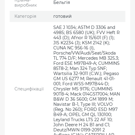
Країна-
Бельгія
виробник
Категорія
готовий
SAE J 1034; ASTM D 3306 and
4985; BS 6580 (UK); FVV Heft R
443 (D); Afnor R 15/601 (F) (1);
JIS K2234 (J); KSM 2142 (K);
CUNA NC 956-16 (I),
Porsche/VW/Audi/Seat/Skoda
TL 774 D/F; Mercedes MB 325.3;
Ford ESE M97B49-A; CUMMINS
85T8-2; Man 324 Typ SNF;
Wartsilia 32-9011 (C.W.); Pegaso
GM US 6277 M; Renault 41-01-
001; Ford WSS-M97B44-D;
Специфікації
Chrysler MS 9176; CUMMINS
90T8-4; Mack 014GS17004; MAN
B&W D 36 5600; GM 1899 M;
Navistar B-1, Type III; VOLVO
(Reg. No 260); FORD ESD M97
B49-A; OPEL GM QL 130100;
Leyland Trucks LTS 22 AF 10;
John Deere H 24 B1 and C1;
Deutz/MWN 0199-2091 2