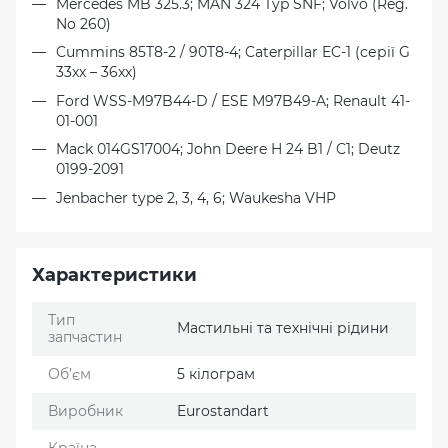
Mercedes MB 325.3; MAN 324 Typ SNF; Volvo (Reg.
No 260)
Cummins 85T8-2 / 90T8-4; Caterpillar EC-1 (серії G
33xx – 36хх)
Ford WSS-M97B44-D / ESE M97B49-A; Renault 41-
01-001
Mack 014GS17004; John Deere H 24 B1 / C1; Deutz
0199-2091
Jenbacher type 2, 3, 4, 6; Waukesha VHP
Характеристики
Тип
Мастильні та технічні рідини
запчастин
Об’єм
5 кілограм
Виробник
Eurostandart