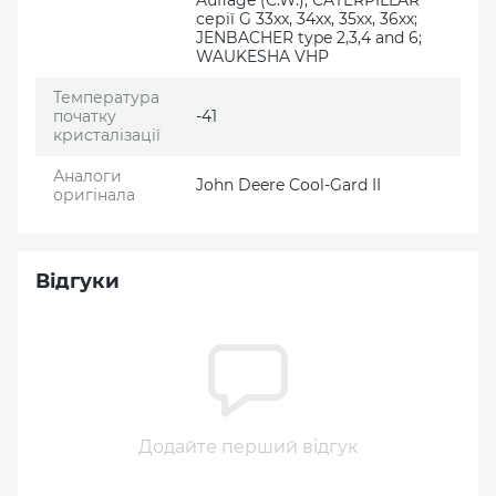
Auflage (C.W.); CATERPILLAR
серії G 33xx, 34xx, 35хх, 36хх;
JENBACHER type 2,3,4 and 6;
WAUKESHA VHP
Температура
початку
-41
кристалізації
Аналоги
John Deere Cool-Gard II
оригінала
Відгуки
Додайте перший відгук