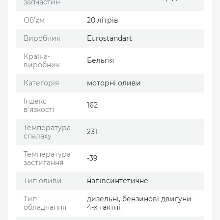
запчастин
Об’єм
20 літрів
Виробник
Eurostandart
Країна-
Бельгія
виробник
Категорія
моторні оливи
Індекс
162
в'язкості
Температура
231
спалаху
Температура
-39
застигання
Тип оливи
напівсинтетичне
Тип
дизельні, бензинові двигуни
обладнання
4-х тактні