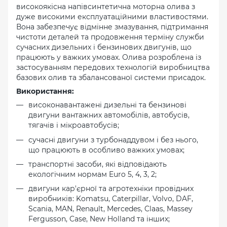
високоякісна напівсинтетична моторна олива з
дуже високими експлуатаційними властивостями.
Вона забезпечує відмінне змазування, підтримання
чистоти деталей та продовження терміну служби
сучасних дизельних і бензинових двигунів, що
працюють у важких умовах. Олива розроблена із
застосуванням передових технологій виробництва
базових олив та збалансованої системи присадок.
Використання:
високонавантажені дизельні та бензинові
двигуни вантажних автомобілів, автобусів,
тягачів і мікроавтобусів;
сучасні двигуни з турбонаддувом і без нього,
що працюють в особливо важких умовах;
транспортні засоби, які відповідають
екологічним нормам Euro 5, 4, 3, 2;
двигуни кар'єрної та агротехніки провідних
виробників: Komatsu, Caterpillar, Volvo, DAF,
Scania, MAN, Renault, Mercedes, Claas, Massey
Fergusson, Case, New Holland та інших;