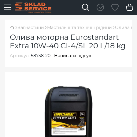
Запчастини
Мастильні та технічні рідини
Олива мот
Олива моторна Eurostandart
Extra 10W-40 CI-4/SL 20 L/18 kg
Артикул:
58738-20
Написати відгук