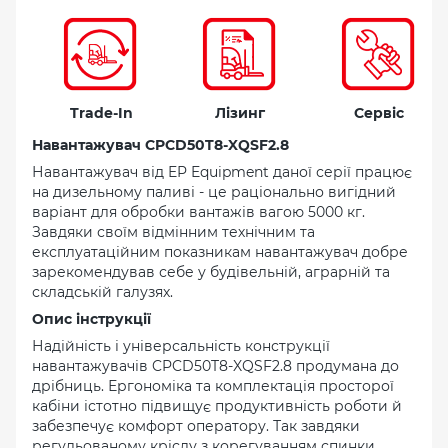
Trade-In
Лізинг
Сервіс
Навантажувач CPCD50T8-XQSF2.8
Навантажувач від EP Equipment даної серії працює
на дизельному паливі - це раціонально вигідний
варіант для обробки вантажів вагою 5000 кг.
Завдяки своїм відмінним технічним та
експлуатаційним показникам навантажувач добре
зарекомендував себе у будівельній, аграрній та
складській галузях.
Опис інструкції
Надійність і універсальність конструкції
навантажувачів CPCD50T8-XQSF2.8 продумана до
дрібниць. Ергономіка та комплектація просторої
кабіни істотно підвищує продуктивність роботи й
забезпечує комфорт оператору. Так завдяки
регульованому кріслу з корегуванням спинки,