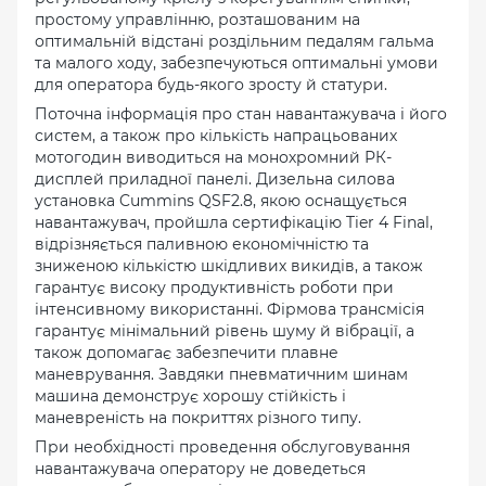
простому управлінню, розташованим на
оптимальній відстані роздільним педалям гальма
та малого ходу, забезпечуються оптимальні умови
для оператора будь-якого зросту й статури.
Поточна інформація про стан навантажувача і його
систем, а також про кількість напрацьованих
мотогодин виводиться на монохромний РК-
дисплей приладної панелі. Дизельна силова
установка Cummins QSF2.8, якою оснащується
навантажувач, пройшла сертифікацію Tier 4 Final,
відрізняється паливною економічністю та
зниженою кількістю шкідливих викидів, а також
гарантує високу продуктивність роботи при
інтенсивному використанні. Фірмова трансмісія
гарантує мінімальний рівень шуму й вібрації, а
також допомагає забезпечити плавне
маневрування. Завдяки пневматичним шинам
машина демонструє хорошу стійкість і
маневреність на покриттях різного типу.
При необхідності проведення обслуговування
навантажувача оператору не доведеться