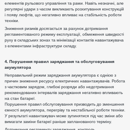
елементів рульового управління та рами. Навіть незначні, але
регулярні удари з часом викликають розхитування конструкцій
і появу люфтів, що негативно впливає на стабільність роботи
техніки.
Зниження ризиків досягається за рахунок дотримання
регламентованого режиму експлуатації, обмеження швидкості
руху в складських зонах та мінімізації контактів навантажувача
з елементами інфраструктури складу.
4. Порушення правил заряджання та обслуговування
акумулятора
Неправильний режим заряджання акумулятора є однією з
причин зниження ресурсу електричних навантажувачів. Робота
з частковим зарядом, глибокі розряди або недотримання
рекомендованих інтервалів заряджання негативно впливають
на стан батареї.
Порушення правил обслуговування призводить до зменшення
ємності акумулятора, перегріву та нестабільної роботи техніки.
У результаті навантажувач може зупинятися під час зміни або
вимагати заміни батареї раніше запланованого терміну.
Дотримання регламенту заряджання, контроль