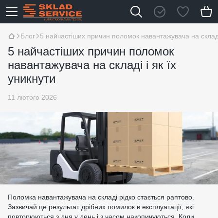
Блог
5 найчастіших причин поломок навантажувача на складі 
5 найчастіших причин поломок
навантажувача на складі і як їх
уникнути
11 лютого 2026
Поломка навантажувача на складі рідко стається раптово.
Зазвичай це результат дрібних помилок в експлуатації, які
повторюються з дня у день і з часом накопичуються. Коли