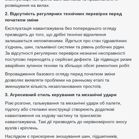
розміщення на вилах.
2. Відсутність регулярних технічних перевірок перед
початком зміни
Експлуатація навантажувача без попереднього огляду
призводить до того, що дрібні технічні відхилення
залишаються непоміченими. Йдеться про стан гідравлічних
з’єднань, шин, гальмівної системи та рівень робочих рідин.
За відсутності регулярних перевірок незначні несправності
поступово переходять у серйозні дефекти. Це підвищує ризик
аварійних зупинок техніки та збільшує обсяг ремонтних робіт.
Впровадження базового огляду перед початком зміни
дозволяє виявляти проблеми на ранньому етапі та
зменшувати кількість незапланованих простоїв.
3. Агресивний стиль керування та механічні удари
Різкі розгони, гальмування та механічні удари об палети,
підлогу або стелажні конструкції створюють додаткові
навантаження на ходову частину та трансмісію
навантажувача. Такі дії призводять до нерівномірного зносу
вузлів і кріплень.
Наслідком є прискорене зношування шин, підшипників,