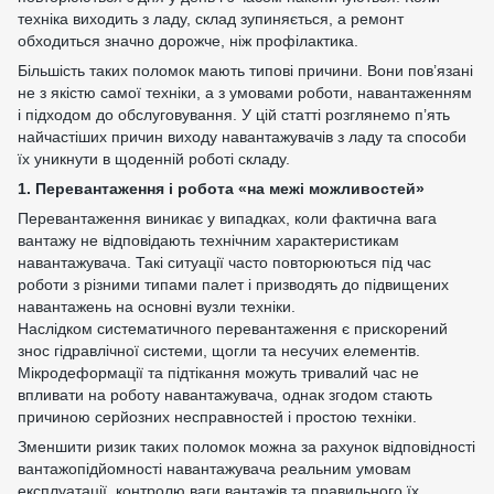
техніка виходить з ладу, склад зупиняється, а ремонт
обходиться значно дорожче, ніж профілактика.
Більшість таких поломок мають типові причини. Вони пов’язані
не з якістю самої техніки, а з умовами роботи, навантаженням
і підходом до обслуговування. У цій статті розглянемо п’ять
найчастіших причин виходу навантажувачів з ладу та способи
їх уникнути в щоденній роботі складу.
1. Перевантаження і робота «на межі можливостей»
Перевантаження виникає у випадках, коли фактична вага
вантажу не відповідають технічним характеристикам
навантажувача. Такі ситуації часто повторюються під час
роботи з різними типами палет і призводять до підвищених
навантажень на основні вузли техніки.
Наслідком систематичного перевантаження є прискорений
знос гідравлічної системи, щогли та несучих елементів.
Мікродеформації та підтікання можуть тривалий час не
впливати на роботу навантажувача, однак згодом стають
причиною серйозних несправностей і простою техніки.
Зменшити ризик таких поломок можна за рахунок відповідності
вантажопідйомності навантажувача реальним умовам
експлуатації, контролю ваги вантажів та правильного їх