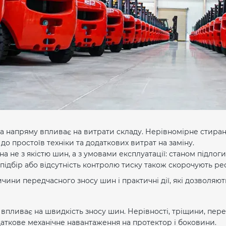
а напряму впливає на витрати складу. Нерівномірне стира
о простоїв техніки та додаткових витрат на заміну.
а не з якістю шин, а з умовами експлуатації: станом підло
підбір або відсутність контролю тиску також скорочують ре
чини передчасного зносу шин і практичні дії, які дозволяю
впливає на швидкість зносу шин. Нерівності, тріщини, пер
аткове механічне навантаження на протектор і боковини.