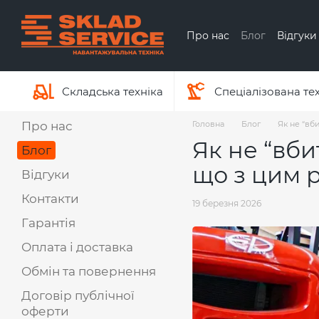
Перейти до основного контенту
Про нас
Блог
Відгуки
Обмін та повернення
Про бренд Hyundai
Складська техніка
Спеціалізована те
Про нас
Головна
Блог
Як не “вб
Як не “вби
Блог
що з цим 
Відгуки
Контакти
19 березня 2026
Гарантія
Оплата і доставка
Обмін та повернення
Договір публічної
оферти