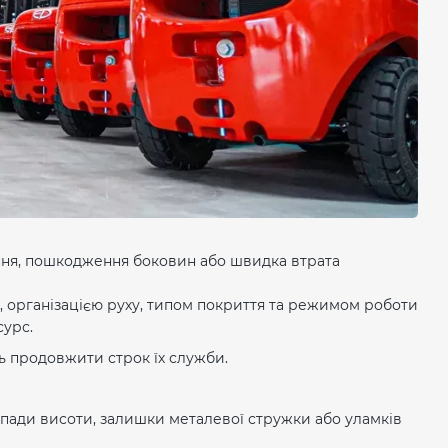
ння, пошкодження боковин або швидка втрата
ги, організацією руху, типом покриття та режимом роботи
сурс.
ть продовжити строк їх служби.
епади висоти, залишки металевої стружки або уламків