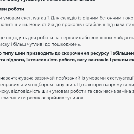
ови роботи
и умовам експлуатації. Для складів із рівним бетонним покр
олиті шини. Вони стійкі до проколів і стабільні під нава
 підходять для роботи на нерівних або зовнішніх майданчи
ску і більш чутливі до пошкоджень.
 типу шин призводить до скорочення ресурсу і збільшення
я підлоги, інтенсивність роботи, вагу вантажів і режим ек
авантажувача зазвичай пов’язаний із умовами експлуатації
правильним підбором типу шин. Ці фактори напряму вплива
ску, відповідність шин умовам роботи та своєчасна заміна 
 і зменшити ризик аварійних зупинок.