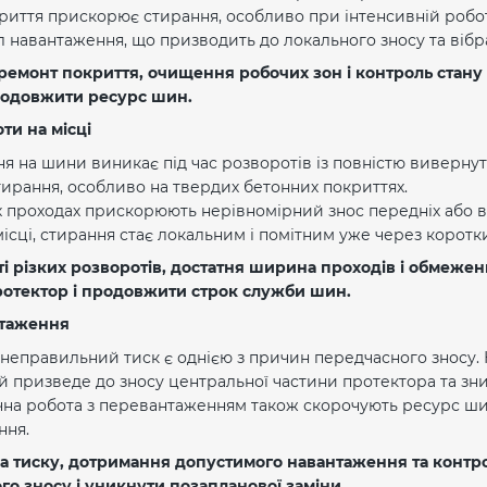
риття прискорює стирання, особливо при інтенсивній робот
 навантаження, що призводить до локального зносу та вібр
 ремонт покриття, очищення робочих зон і контроль стан
родовжити ресурс шин.
ти на місці
 на шини виникає під час розворотів із повністю вивернут
ирання, особливо на твердих бетонних покриттях.
х проходах прискорюють нерівномірний знос передніх або ве
ісці, стирання стає локальним і помітним уже через коротки
і різких розворотів, достатня ширина проходів і обмеже
отектор і продовжити строк служби шин.
нтаження
еправильний тиск є однією з причин передчасного зносу. Н
 призведе до зносу центральної частини протектора та зн
чна робота з перевантаженням також скорочують ресурс ши
ння.
а тиску, дотримання допустимого навантаження та контро
го зносу і уникнути позапланової заміни.