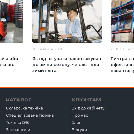
20 ТРАВНЯ 2026
27 КВІТНЯ 2
ача або
Як підготувати навантажувач
Ричтрак н
ати що
до зміни сезону: чекліст для
ефективн
зими і літа
навантаж
КАТАЛОГ
КЛІЄНТАМ
Складська техніка
Вхід до кабінету
Спеціалізована техніка
Про нас
Техніка Б/В
Блог
Запчастини
Відгуки