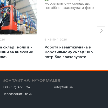
026
6 КВІТНЯ 2026
а складі: коли він
Робота навантажувача в
іший за вилковий
морозильному складі: що
увач
потрібно враховувати
КОНТАКТНА ІНФОРМАЦІЯ
+38 (093) 972 11 24
info@ssk.ua
Передзвонити вам?