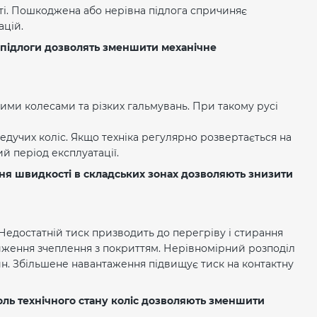
і. Пошкоджена або нерівна підлога спричиняє
ацій.
у підлоги дозволять зменшити механічне
ими колесами та різких гальмувань. При такому русі
дучих коліс. Якщо техніка регулярно розвертається на
й період експлуатації.
ння швидкості в складських зонах дозволяють знизити
едостатній тиск призводить до перегріву і стирання
иження зчеплення з покриттям. Нерівномірний розподіл
н. Збільшене навантаження підвищує тиск на контактну
ль технічного стану коліс дозволяють зменшити