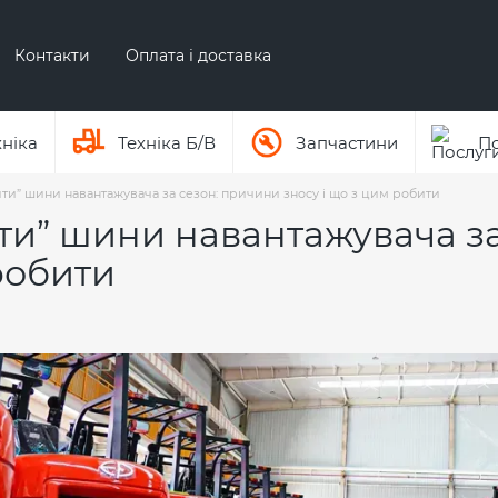
Контакти
Оплата і доставка
Про бренд ЕР
Про бренд AUSA
хніка
Техніка Б/В
Запчастини
П
ити” шини навантажувача за сезон: причини зносу і що з цим робити
ти” шини навантажувача за
робити