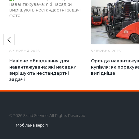
8 ЧЕРВНЯ 2026
5 ЧЕРВНЯ 2026
Навісне обладнання для
Оренда навантажув
навантажувача: які насадки
купівля: як порахув
вирішують нестандартні
вигідніше
задачі
© 2026 Sklad Service. All Rights Reserved..
Мобільна версія