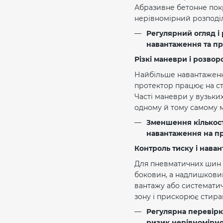
Абразивне бетонне пок
нерівномірний розподіл
Регулярний огляд і
навантаження та п
Різкі маневри і розворо
Найбільше навантаження
протектор працює на ст
Часті маневри у вузьки
одному й тому самому м
Зменшення кількост
навантаження на пр
Контроль тиску і нава
Для пневматичних шин н
боковин, а надлишковий
вантажу або системати
зону і прискорює стира
Регулярна перевірк
ризик нерівномірно