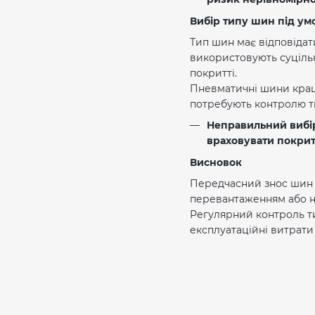
Вибір типу шин під ум
Тип шин має відповідат
використовують суцільн
покритті.
Пневматичні шини краще
потребують контролю ти
Неправильний вибір
враховувати покритт
Висновок
Передчасний знос шин н
перевантаженням або не
Регулярний контроль ти
експлуатаційні витрати