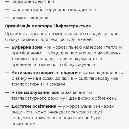
надмірне тремтіння
сонливість або порушення координації
оніміння кінцівок
Організація простору і інфраструктура
Правильна організація морозильного складу суттєво
знижує ризики і для техніки, і для людей.
Буферна зона
між морозильною камерою і теплим
приміщенням — місце для поступового нагрівання
техніки і персоналу, зарядки акумуляторів і
проведення технічного обслуговування
Антиковзне покриття підлоги
в зонах підвищеного
ризику — на входах, доках і в місцях переходу між
температурними зонами
Чітке маркування зон
із зазначенням
температурного режиму і швидкісних обмежень
Достатнє освітлення
— у морозильних камерах
видимість може знижуватися через пару і
конденсат, тому освітлення повинно бути
посиленим