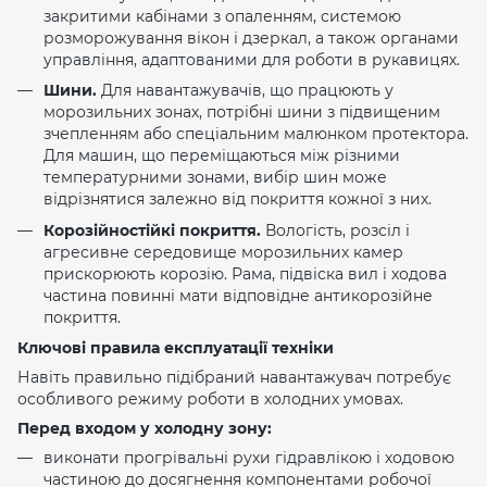
закритими кабінами з опаленням, системою
розморожування вікон і дзеркал, а також органами
управління, адаптованими для роботи в рукавицях.
Шини.
Для навантажувачів, що працюють у
морозильних зонах, потрібні шини з підвищеним
зчепленням або спеціальним малюнком протектора.
Для машин, що переміщаються між різними
температурними зонами, вибір шин може
відрізнятися залежно від покриття кожної з них.
Корозійностійкі покриття.
Вологість, розсіл і
агресивне середовище морозильних камер
прискорюють корозію. Рама, підвіска вил і ходова
частина повинні мати відповідне антикорозійне
покриття.
Ключові правила експлуатації техніки
Навіть правильно підібраний навантажувач потребує
особливого режиму роботи в холодних умовах.
Перед входом у холодну зону:
виконати прогрівальні рухи гідравлікою і ходовою
частиною до досягнення компонентами робочої