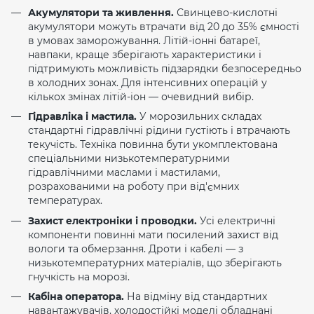
Акумулятори та живлення.
Свинцево-кислотні
акумулятори можуть втрачати від 20 до 35% ємності
в умовах заморожування. Літій-іонні батареї,
навпаки, краще зберігають характеристики і
підтримують можливість підзарядки безпосередньо
в холодних зонах.
Для інтенсивних операцій у
кількох змінах літій-іон — очевидний вибір.
Гідравліка і мастила.
У морозильних складах
стандартні гідравлічні рідини густіють і втрачають
текучість. Техніка повинна бути укомплектована
спеціальними низькотемпературними
гідравлічними маслами і мастилами,
розрахованими на роботу при від'ємних
температурах.
Захист електроніки і проводки.
Усі електричні
компоненти повинні мати посилений захист від
вологи та обмерзання. Дроти і кабелі — з
низькотемпературних матеріалів, що зберігають
гнучкість на морозі.
Кабіна оператора.
На відміну від стандартних
навантажувачів, холодостійкі моделі обладнані