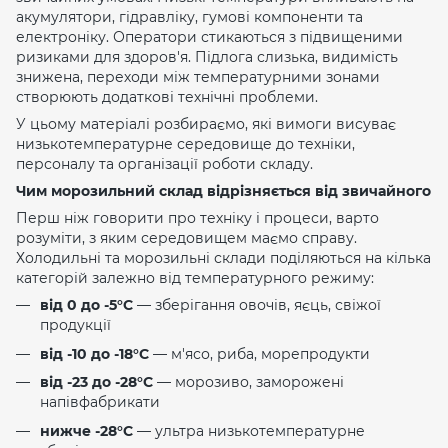
акумулятори, гідравліку, гумові компоненти та
електроніку. Оператори стикаються з підвищеними
ризиками для здоров'я. Підлога слизька, видимість
знижена, переходи між температурними зонами
створюють додаткові технічні проблеми.
У цьому матеріалі розбираємо, які вимоги висуває
низькотемпературне середовище до техніки,
персоналу та організації роботи складу.
Чим морозильний склад відрізняється від звичайного
Перш ніж говорити про техніку і процеси, варто
розуміти, з яким середовищем маємо справу.
Холодильні та морозильні склади поділяються на кілька
категорій залежно від температурного режиму:
від 0 до -5°C
— зберігання овочів, яєць, свіжої
продукції
від -10 до -18°C
— м'ясо, риба, морепродукти
від -23 до -28°C
— морозиво, заморожені
напівфабрикати
нижче -28°C
— ультра низькотемпературне