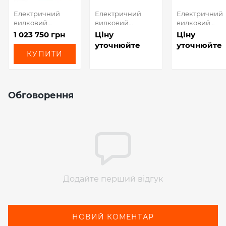
Електричний
Електричний
Електричний
вилковий
вилковий
вилковий
навантажувач EP
навантажувач
навантажувач
1 023 750 грн
Ціну
Ціну
CPD20L1 (2 т)
Hyundai 50B-X (5
Hyundai 40B-X
уточнюйте
уточнюйте
т)
т)
КУПИТИ
Обговорення
Додайте перший відгук
НОВИЙ КОМЕНТАР