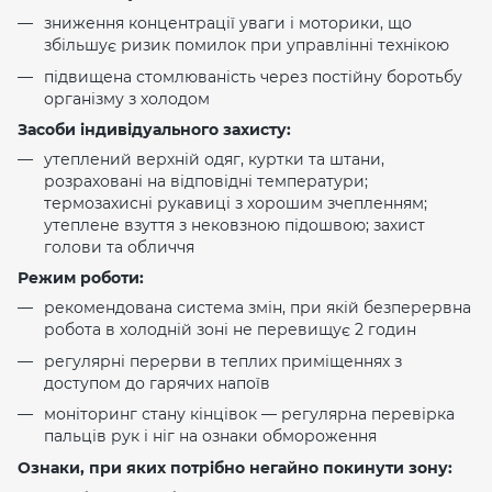
зниження концентрації уваги і моторики, що
збільшує ризик помилок при управлінні технікою
підвищена стомлюваність через постійну боротьбу
організму з холодом
Засоби індивідуального захисту:
утеплений верхній одяг, куртки та штани,
розраховані на відповідні температури;
термозахисні рукавиці з хорошим зчепленням;
утеплене взуття з нековзною підошвою; захист
голови та обличчя
Режим роботи:
рекомендована система змін, при якій безперервна
робота в холодній зоні не перевищує 2 годин
регулярні перерви в теплих приміщеннях з
доступом до гарячих напоїв
моніторинг стану кінцівок — регулярна перевірка
пальців рук і ніг на ознаки обмороження
Ознаки, при яких потрібно негайно покинути зону: