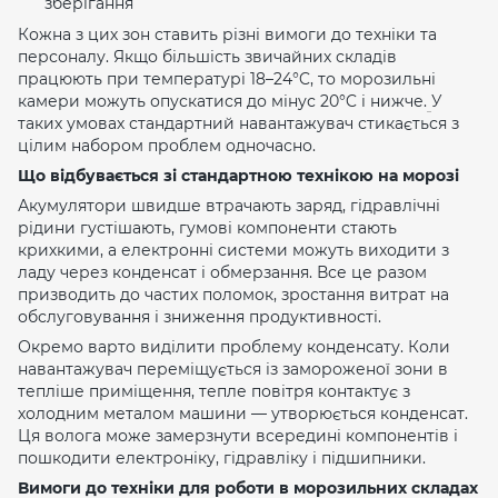
зберігання
Кожна з цих зон ставить різні вимоги до техніки та
персоналу. Якщо більшість звичайних складів
працюють при температурі 18–24°C, то морозильні
камери можуть опускатися до мінус 20°C і нижче.
У
таких умовах стандартний навантажувач стикається з
цілим набором проблем одночасно.
Що відбувається зі стандартною технікою на морозі
Акумулятори швидше втрачають заряд, гідравлічні
рідини густішають, гумові компоненти стають
крихкими, а електронні системи можуть виходити з
ладу через конденсат і обмерзання. Все це разом
призводить до частих поломок, зростання витрат на
обслуговування і зниження продуктивності.
Окремо варто виділити проблему конденсату. Коли
навантажувач переміщується із замороженої зони в
тепліше приміщення, тепле повітря контактує з
холодним металом машини — утворюється конденсат.
Ця волога може замерзнути всередині компонентів і
пошкодити електроніку, гідравліку і підшипники.
Вимоги до техніки для роботи в морозильних складах