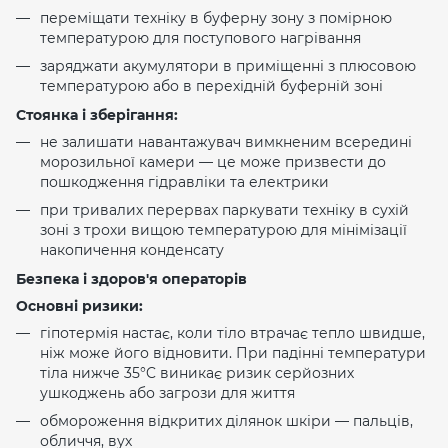
переміщати техніку в буферну зону з помірною
температурою для поступового нагрівання
заряджати акумулятори в приміщенні з плюсовою
температурою або в перехідній буферній зоні
Стоянка і зберігання:
не залишати навантажувач вимкненим всередині
морозильної камери — це може призвести до
пошкодження гідравліки та електрики
при тривалих перервах паркувати техніку в сухій
зоні з трохи вищою температурою для мінімізації
накопичення конденсату
Безпека і здоров'я операторів
Основні ризики:
гіпотермія настає, коли тіло втрачає тепло швидше,
ніж може його відновити. При падінні температури
тіла нижче 35°C виникає ризик серйозних
ушкоджень або загрози для життя
обмороження відкритих ділянок шкіри — пальців,
обличчя, вух