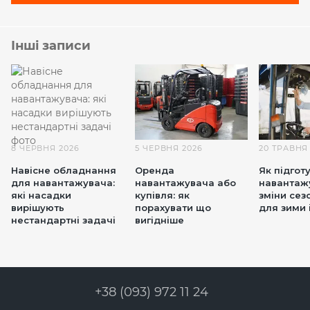
Інші записи
8 ЧЕРВНЯ 2026
5 ЧЕРВНЯ 2026
20 ТРАВНЯ
Навісне обладнання
Оренда
Як підгот
для навантажувача:
навантажувача або
навантаж
які насадки
купівля: як
зміни сез
вирішують
порахувати що
для зими і
нестандартні задачі
вигідніше
+38 (093) 972 11 24