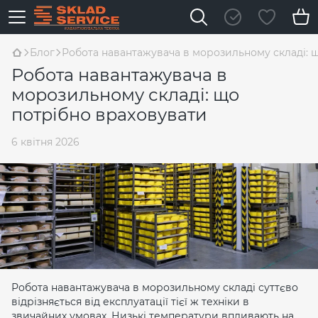
Блог
Робота навантажувача в морозильному складі: 
Робота навантажувача в
морозильному складі: що
потрібно враховувати
6 квітня 2026
Робота навантажувача в морозильному складі суттєво
відрізняється від експлуатації тієї ж техніки в
звичайних умовах. Низькі температури впливають на